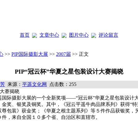
首页
文章中心
图片中心
评论留言
心
>>
PIP国际摄影大展
>>
2007届
>> 正文
PIP“冠云杯”华夏之星包装设计大赛揭晓
芳
来源：
平遥文化网
点击数：255
计大赛揭晓
际摄影大展的一个全新奖项——“冠云杯”华夏之星包装设计大
、金奖、银奖及铜奖。其中，《冠云平遥牛肉品牌系列》获得“特
双尊包装》获金奖；《华夏之根主题系列》等５件作品获银奖，
件，来自全国１０多个省、自治区和直辖市。