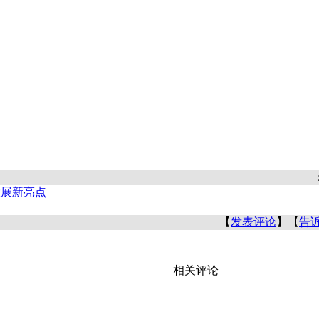
大展新亮点
【
发表评论
】【
告
相关评论