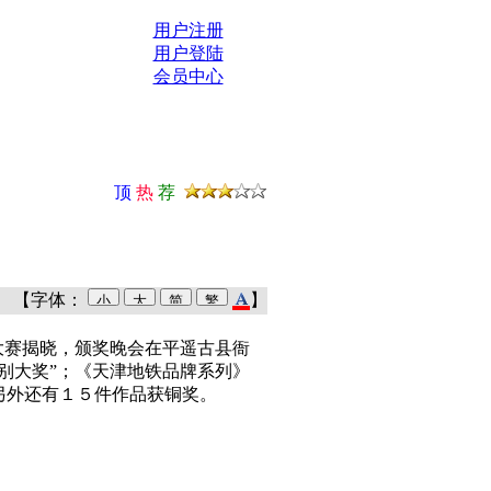
用户注册
用户登陆
会员中心
顶
热
荐
【字体：
】
赛揭晓，颁奖晚会在平遥古县衙
别大奖”；《天津地铁品牌系列》
另外还有１５件作品获铜奖。