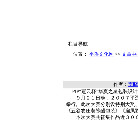
栏目导航
位置：
平遥文化网
>>
文章中
作者：
李晓
PIP“冠云杯”华夏之星包装设
９月２１日晚，２００７平遥国
举行。此次大赛分别设特别大奖
《五谷农庄老陈醋包装》《扁凤
本次大赛共征集作品近３００