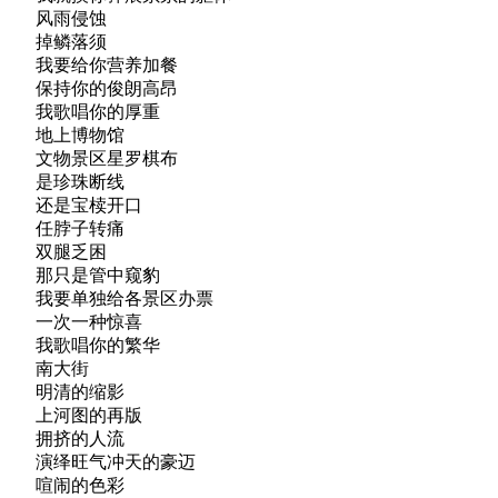
风雨侵蚀
掉鳞落须
我要给你营养加餐
保持你的俊朗高昂
我歌唱你的厚重
地上博物馆
文物景区星罗棋布
是珍珠断线
还是宝椟开口
任脖子转痛
双腿乏困
那只是管中窥豹
我要单独给各景区办票
一次一种惊喜
我歌唱你的繁华
南大街
明清的缩影
上河图的再版
拥挤的人流
演绎旺气冲天的豪迈
喧闹的色彩