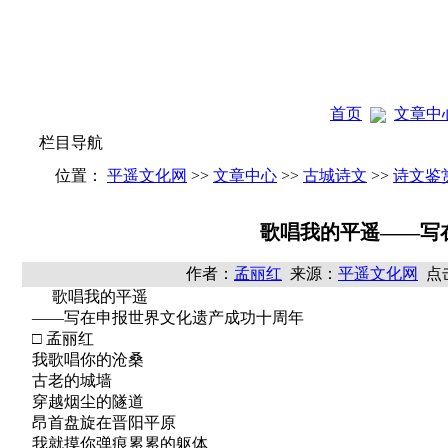
首页
文章中
栏目导航
位置：
平遥文化网
>>
文章中心
>>
古城诗文
>>
诗文鉴
歌唱我的平遥——写
作者：
孟丽红
来源：
平遥文化网
点击
歌唱我的平遥
——写在申报世界文化遗产成功十周年
□ 孟丽红
我歌唱你的沧桑
古老的城墙
穿越烟尘的隧道
昂首盘旋在晋阳平原
我就摸你弹痕累累的躯体