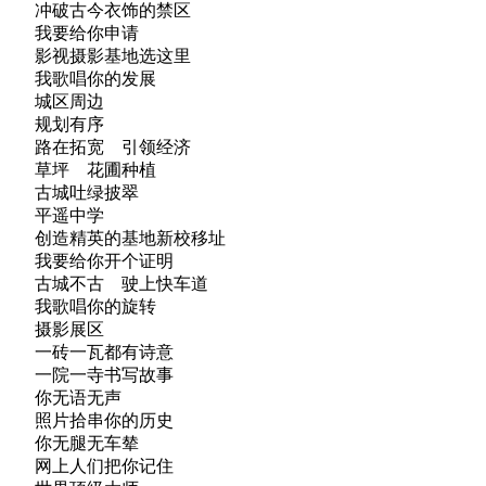
冲破古今衣饰的禁区
我要给你申请
影视摄影基地选这里
我歌唱你的发展
城区周边
规划有序
路在拓宽 引领经济
草坪 花圃种植
古城吐绿披翠
平遥中学
创造精英的基地新校移址
我要给你开个证明
古城不古 驶上快车道
我歌唱你的旋转
摄影展区
一砖一瓦都有诗意
一院一寺书写故事
你无语无声
照片拾串你的历史
你无腿无车辇
网上人们把你记住