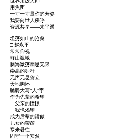
世界顶级大师
用焦距
一寸一寸量你的芳姿
我要向世人疾呼
资源共享——来平遥
坦荡如山的沧桑
□ 赵永平
常常仰视
群山巍峨
脑海激荡幽思无限
崇高的标杆
无声无息耸立
天地胸怀
驰骋大写“人”字
作为先辈的希望
父亲的憧憬
我也渴望
成为后辈的骄傲
儿女的荣耀
寒来暑往
固守一个安然