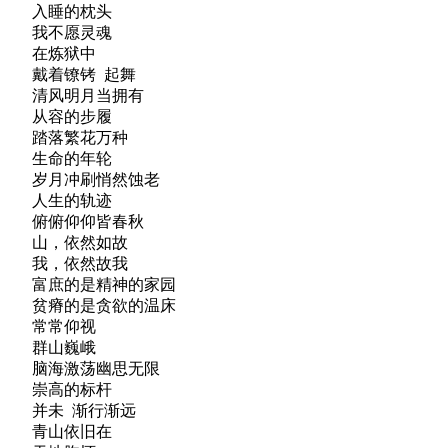
入睡的枕头
我不愿灵魂
在炼狱中
戴着镣铐 起舞
清风明月当拥有
从容的步履
踏落繁花万种
生命的年轮
岁月冲刷悄然蚀老
人生的轨迹
俯俯仰仰皆春秋
山，依然如故
我，依然故我
富庶的是精神的家园
贫瘠的是贪欲的温床
常常仰视
群山巍峨
脑海激荡幽思无限
崇高的标杆
并未 渐行渐远
青山依旧在