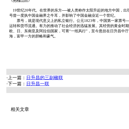
《抱槐山西》
19世纪20年代。在世界的东方──被人类称作太阳升起的地方中国，
号曾一度执中国金融界之牛耳，并影响了中国金融业近一个世纪。
票号，就是现代意义上的私立银行。公元1823年，中国第一家票号─
运转和货币流通。有力的推动了社会经济的迅猛发展。其经营的黄金时期，
欧、日、东南亚及阿拉伯国家，可胃“一纸风行”，至今悬挂在日升昌中厅
海，富甲一方的胆略和豪气。
·上一篇：
日升昌的三副楹联
·下一篇：
日升昌一联
相关文章