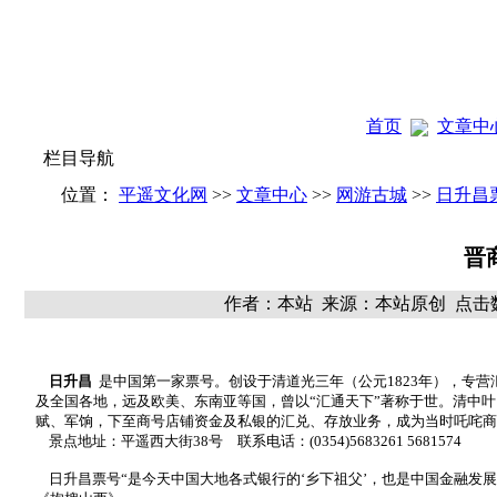
首页
文章中
栏目导航
位置：
平遥文化网
>>
文章中心
>>
网游古城
>>
日升昌
晋
作者：本站 来源：本站原创 点击数
日升昌
是中国第一家票号。创设于清道光三年（公元1823年），专
及全国各地，远及欧美、东南亚等国，曾以“汇通天下”著称于世。清中叶
赋、军饷，下至商号店铺资金及私银的汇兑、存放业务，成为当时吒咤商
景点地址：平遥西大街38号 联系电话：(0354)5683261 5681574
日升昌票号“是今天中国大地各式银行的‘乡下祖