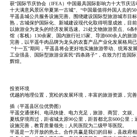
获“国际节庆协会（IFEA）中国最具国际影响力十大节庆
十大满意风景区华夏第一古城”、“中国最值得外国人去的50
平遥县城公共服务设施完善。围绕建设国际型旅游城市目标
熟，古城保护国际化、新城建设现代化取得明显成效，目前
以旅游业为龙头的经济发展迅速。21处文物旅游景点、6条
馆（客栈）130余家、国内旅行社15家、导游600余人
完善，以平遥牛肉品牌为龙头的农畜产品产业化发展格局已
“十一五”期间，平遥县将会更好地实施旅游带动、统筹发
工业强县、国际型旅游业富民“四条路子”，在致力打造国
辉煌。
投资环境
优越的地理位置，宽松的发展环境，丰富的旅游资源，完善
插（平遥县区位优势图）
平遥交通便利、电讯快捷、电力充足，旅游、商贸、文娱、
夏线穿境而过，距省城太原90公里，距首都北京600公里
设施完善，教育质量领先；人民医院为二级甲等医院。
平遥是一方开放的热土。合作共赢是我们的目标，县政府相