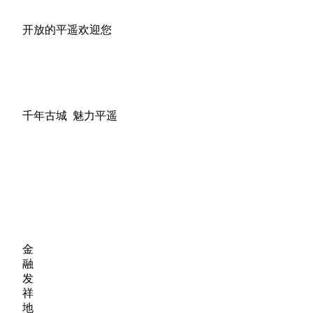
开放的平遥欢迎您
千年古城 魅力平遥
金
融
发
祥
地