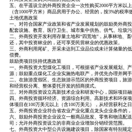
五、在平遥设立的外商投资企业一次性购买2000平方米以上
（含1000平方米）商品房用于办公、经营的，按3%的税率
土地优惠政策
一、对符合国家产业政策和省产业发展规划的鼓励类外商投
配套设施、教育、医疗卫生、城市集中供热、供气、垃圾污
二、外商投资开发利用存量土地和“四荒地”，从事林地、
还，其中投资林业的，还可享受民营林业的优惠政策。
三、外商利用尾矿、开采未达到工业品位或未计算储量的低
偿费。
鼓励类项目扶持优惠政策
一、外商投资大型煤化工项目，可根据省产业发展规划、产
源；鼓励重点煤化工企业实施热电联产，并优先办理并网手
二、在旅游度假区、生态旅游示范区的外商投资项目，旅游
和经营权分离、整体委托开发的招商摸式。
三、对外商投资设立高新技术企业和研发中心，国际项目融
四、外商投资循环经济、资源综合利用、高新技术和环保项目
体项目在100万美元以上（含100万美元），从经营获利之
五、外商投资企业符合省农业产业化重点龙头企业条件的，
六、鼓励外商投资企业设立一般商品批发、零售和物流配送
司；允许外商投资设立的非商业企业增加分销经营范围。
七、外商投资大中型公共设施建设项目，除国家有特别规定