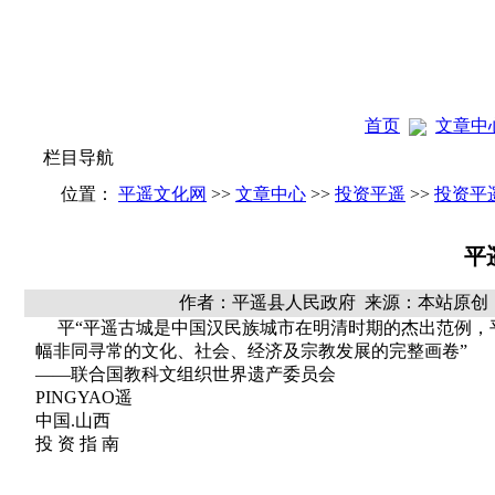
首页
文章中
栏目导航
位置：
平遥文化网
>>
文章中心
>>
投资平遥
>>
投资平
平
作者：平遥县人民政府 来源：本站原创 
平“平遥古城是中国汉民族城市在明清时期的杰出范例，
幅非同寻常的文化、社会、经济及宗教发展的完整画卷”
——联合国教科文组织世界遗产委员会
PINGYAO遥
中国.山西
投 资 指 南