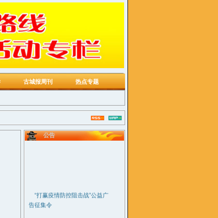
学
古城报周刊
热点专题
公告
“打赢疫情防控阻击战”公益广
告征集令