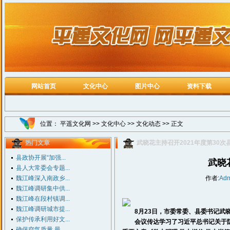
网站首页
文化中心
图片中心
资料下载
位置：
平遥文化网
>>
文化中心
>>
文化动态
>> 正文
热门文章
武晓花主持召开2021年度第30
县政协开展“加强...
武晓
县人大常委会专题...
魏江峰深入南政乡...
作者:
Adm
魏江峰调研集中供...
魏江峰在段村镇调...
魏江峰调研城市提...
8月23日，市委常委、县委书记武晓花
保护传承利用好文...
会议传达学习了习近平总书记关于防
确保空气质量 最...