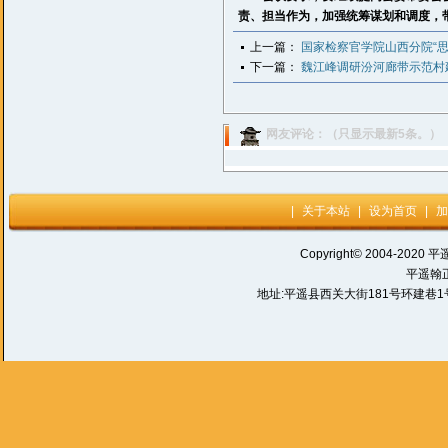
责、担当作为，加强统筹谋划和调度，
上一篇：
国家检察官学院山西分院“思
下一篇：
魏江峰调研汾河廊带示范村
网友评论：（只显示最新5条。）
|
关于本站
|
设为首页
|
加
Copyright© 2004-2020 平
平遥翰
地址:平遥县西关大街181号环建巷1号 电话: