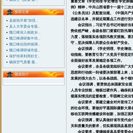
重要文章《学史明理 学史增信 学史崇
例》精神，中共山西省委十一届十二次
推荐文章
《公务员法》及配套法规、《中国共产
选建议名单，并就近期重点工作进行安
县政协开展“加强...
会议指出，习近平总书记对做好当前
县人大常委会专题...
势依然严峻，各级各部门要紧盯防汛薄
魏江峰深入南政乡...
力度，落细落实各项防汛救灾措施。要
魏江峰调研集中供...
守，坚决保障人民群众生命财产安全。
魏江峰在段村镇调...
会议强调，《学史明理、学史增信、
魏江峰调研城市提...
动指南。要教育引导广大党员干部坚定
保护传承利用好文...
全面做好改革发展稳定各项工作。
确保空气质量 最...
会议要求，全县各级党组织和广大党
思想和行动统一到省委决策部署上来，
频道统计
发展的强大合力，以各条战线、各个领
会议强调，要贯彻总体国家安全观，
人员专业技能，锤炼过硬作风，确保机
规落实情况的监督检查，牢固树立依法
会议要求，要建立健全对外宣传工作
的社会环境。要做好
平遥
国际摄影大展
移动互联网传播建设和创新，加强正面
会议强调，要认真做好省市党代会代
关和质量关的要求，切实展现我县基层
会议要求，要继续提高县委常委会会议