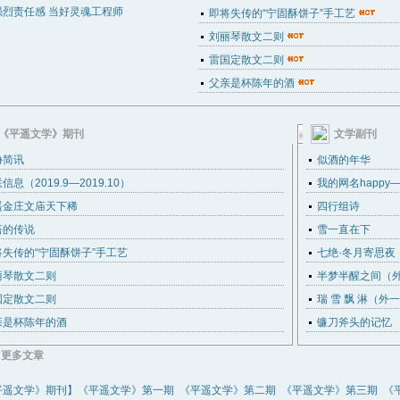
强烈责任感 当好灵魂工程师
即将失传的“宁固酥饼子”手工艺
刘丽琴散文二则
雷国定散文二则
父亲是杯陈年的酒
《平遥文学》期刊
文学副刊
协简讯
似酒的年华
信息（2019.9—2019.10）
我的网名happy
遥金庄文庙天下稀
四行组诗
塔的传说
雪一直在下
将失传的“宁固酥饼子”手工艺
七绝·冬月寄思夜
丽琴散文二则
半梦半醒之间（
国定散文二则
瑞 雪 飘 淋（外
亲是杯陈年的酒
镰刀斧头的记忆
更多文章
平遥文学》期刊
】
《平遥文学》第一期
《平遥文学》第二期
《平遥文学》第三期
《