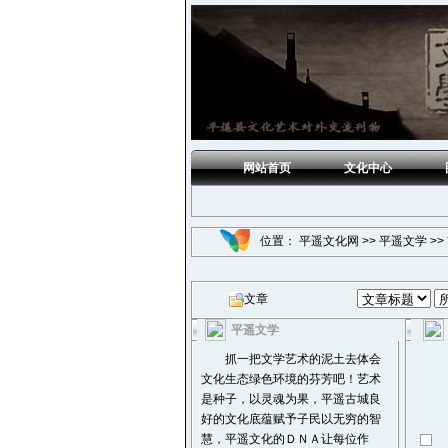
网站首页
文化中心
位置：
平遥文化网
>>
平遥文学
>>
文章
平遥文学
抓一把文学艺术的泥土去体会
文化生态绿色环境的芬芳吧！艺术
是种子，以灵魂为果，平遥古城良
好的文化底蕴赋予子民以无穷的智
慧，平遥文化的ＤＮＡ让每位作