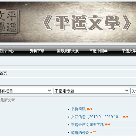
图片中心
资料下载
国际摄影大展
平遥中国年
平遥文
 首页
最新文章
书协简讯
文联信息（2019.9—2019.10）
平遥金庄文庙天下稀
笔塔的传说