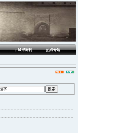
学
古城报周刊
热点专题