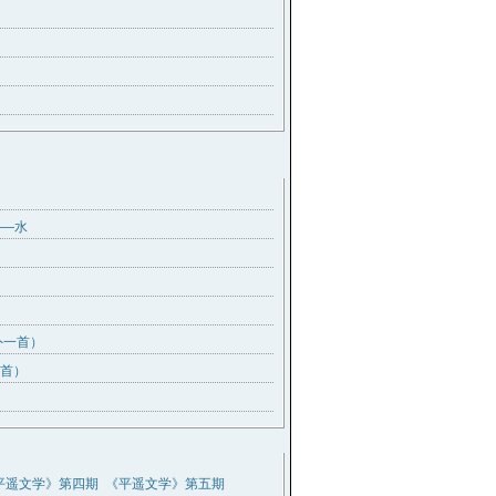
——水
外一首）
一首）
平遥文学》第四期
《平遥文学》第五期