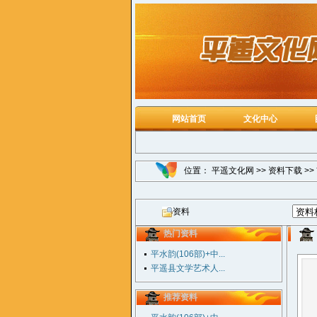
网站首页
文化中心
位置：
平遥文化网
>>
资料下载
>>
资料
热门资料
平水韵(106部)+中...
平遥县文学艺术人...
推荐资料