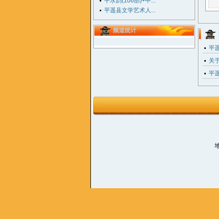
平水韵(106部)+中...
平遥县文学艺术人...
频道统计
平遥
关于
平
地