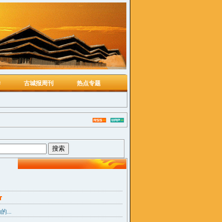
学
古城报周刊
热点专题
...