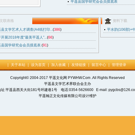
平遥县国学研究会会员摸底表
文联表格
资料下载
县文学艺术人才调查(A4纸打印...
(
386
)
平水韵(106部)+
开展2018年度“最美平遥人”...
(
66
)
遥县国学研究会会员摸底表
(
91
)
|
关于本站
|
设为首页
|
加入收藏
|
友情链接
|
留言中心
|
管理登录
Copyright© 2004-2017 平遥文化网 PYWHW.Com .All Rights Reserved
平遥县文学艺术界联合会主办
址:平遥县西关大街181号环建巷1号 电话:0354-5626600 E-mail: pygcbs@126.c
平遥翰正文化传媒有限公司设计维护