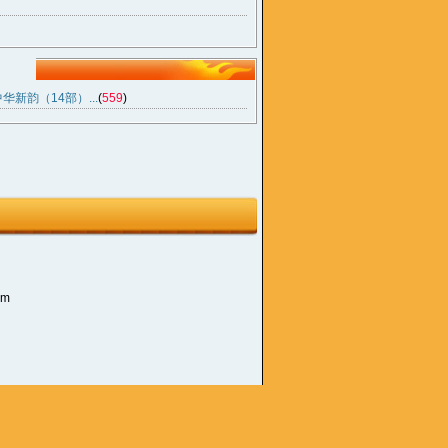
中华新韵（14部）...
(
559
)
om