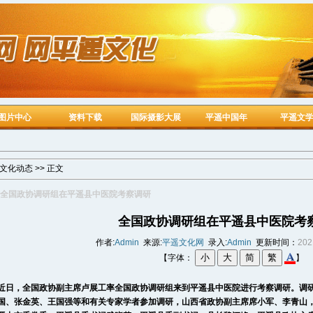
图片中心
资料下载
国际摄影大展
平遥中国年
平遥文
文化动态
>> 正文
全国政协调研组在平遥县中医院考察调研
全国政协调研组在平遥县中医院考
作者:
Admin
来源:
平遥文化网
录入:
Admin
更新时间：
202
【字体：
】
，全国政协副主席卢展工率全国政协调研组来到
平遥
县中医院进行考察调研。调
国、张金英、王国强等和有关专家学者参加调研，山西省政协副主席席小军、李青山