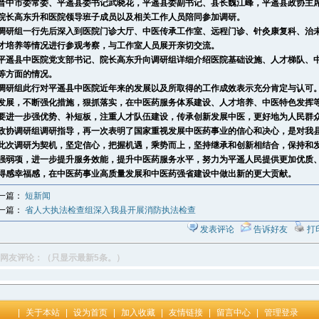
晋中市委常委、
平遥
县委书记武晓花，
平遥
县委副书记、县长魏江峰，
平遥
县政协主
院长高东升和医院领导班子成员以及相关工作人员陪同参加调研。
组一行先后深入到医院门诊大厅、中医传承工作室、远程门诊、针灸康复科、治未
才培养等情况进行参观考察，与工作室人员展开亲切交流。
平遥
县中医院党支部书记、院长高东升向调研组详细介绍医院基础设施、人才梯队、
等方面的情况。
研组此行对
平遥
县中医院近年来的发展以及所取得的工作成效表示充分肯定与认可
发展，不断强化措施，狠抓落实，在中医药服务体系建设、人才培养、中医特色发挥
要进一步强优势、补短板，注重人才队伍建设，传承创新发展中医，更好地为人民群
政协调研组调研指导，再一次表明了国家重视发展中医药事业的信心和决心，是对我
此次调研为契机，坚定信心，把握机遇，乘势而上，坚持继承和创新相结合，保持和
强弱项，进一步提升服务效能，提升中医药服务水平，努力为
平遥
人民提供更加优质
得感幸福感，在中医药事业高质量发展和中医药强省建设中做出新的更大贡献。
一篇：
短新闻
一篇：
省人大执法检查组深入我县开展消防执法检查
发表评论
告诉好友
打
网友评论：（只显示最新5条。）
|
关于本站
|
设为首页
|
加入收藏
|
友情链接
|
留言中心
|
管理登录