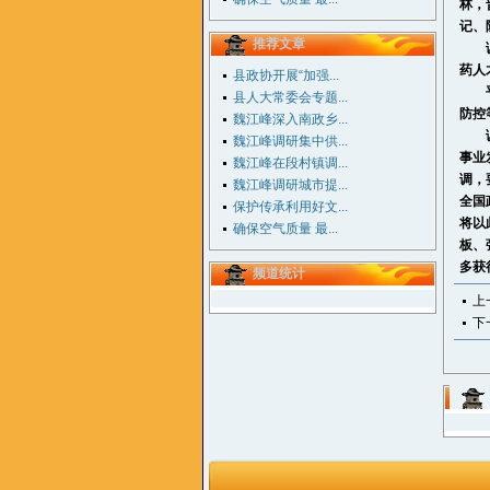
林，
记、
推荐文章
调研
药人
县政协开展“加强...
县人大常委会专题...
防控
魏江峰深入南政乡...
调
魏江峰调研集中供...
事业
魏江峰在段村镇调...
调，
魏江峰调研城市提...
全国
保护传承利用好文...
将以
确保空气质量 最...
板、
多获
频道统计
上
下