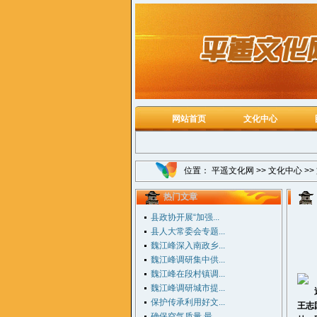
网站首页
文化中心
位置：
平遥文化网
>>
文化中心
>>
热门文章
县政协开展“加强...
县人大常委会专题...
魏江峰深入南政乡...
魏江峰调研集中供...
魏江峰在段村镇调...
魏江峰调研城市提...
近日
保护传承利用好文...
王志
确保空气质量 最...