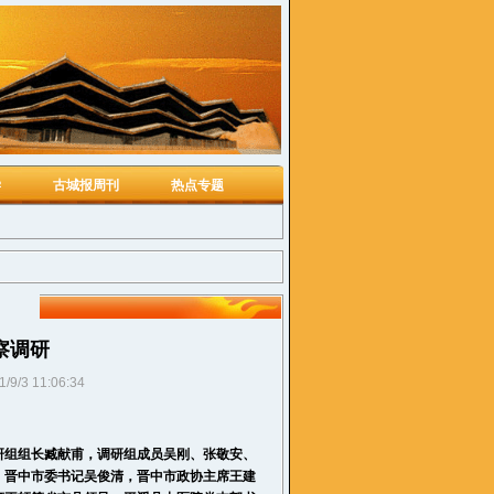
学
古城报周刊
热点专题
察调研
1/9/3 11:06:34
研组组长臧献甫，调研组成员吴刚、张敬安、
，晋中市委书记吴俊清，晋中市政协主席王建