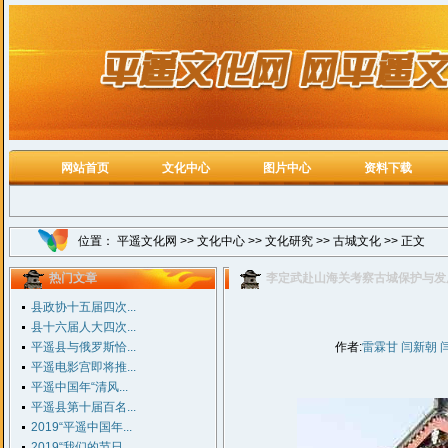
网站首页
文化中心
图片中心
资料下载
位置：
平遥文化网
>>
文化中心
>>
文化研究
>>
古城文化
>> 正文
热门文章
李定武赴山海关考察古城保护与发
县政协十五届四次...
县十六届人大四次...
平遥县与俄罗斯恰...
作者:
雷霖甘 闫新朝 
平遥电影宫即将推...
平遥中国年“清风...
平遥县第十届百名...
2019“平遥中国年...
2019“我们的节日...