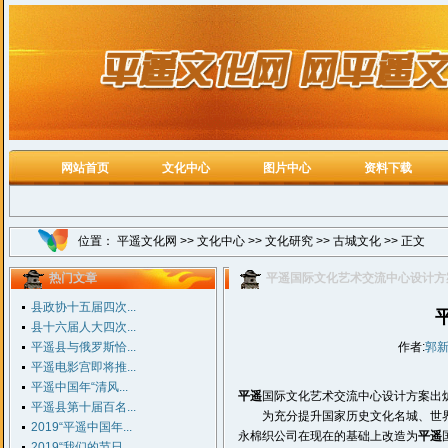
网站首页
文化中心
图片中心
资料下载
位置：
平遥文化网
>>
文化中心
>>
文化研究
>>
古城文化
>> 正文
热门文章
平遥国际文化艺术交流中心设计方
县政协十五届四次...
县十六届人大四次...
平遥县与俄罗斯恰...
作者:
郭
平遥电影宫即将推...
平遥中国年“清风...
平遥
国际文化艺术交流中心设计方案出
平遥县第十届百名...
为充分提升国家历史文化名城、世
2019“平遥中国年...
永棉织公司在现在的基础上改造为
平遥
2019“我们的节日...