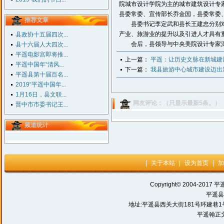
院城市设计学院为主的城市建筑设计专
县委常委、宣传部长乔金国，县委常委
推荐文章
县委书记李定武和县长王建忠分别对
产业、旅游业的提升以及引进人才具有
县政协十五届四次...
会后，县领导与中央美院设计专家深
县十六届人大四次...
平遥电影宫即将推...
上一篇：
平遥：让历史文脉在新城建
平遥中国年“清风...
下一篇：
我县旅游中心城市建设迈出
平遥县第十届百名...
2019“平遥中国年...
1月16日，县文联...
网友评论：（只显示最新5条。）
晋中市市委书记王...
频道统计
|
关于本站
|
设为首页
|
加
Copyright© 2004-2017 平
平遥县
地址:平遥县西关大街181号环建巷1号 电话:
平遥翰正