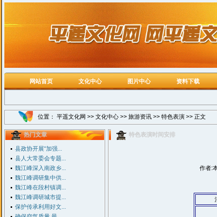
网站首页
文化中心
图片中心
资料下载
位置：
平遥文化网
>>
文化中心
>>
旅游资讯
>>
特色表演
>> 正文
热门文章
特色表演时间安排
县政协开展“加强...
县人大常委会专题...
魏江峰深入南政乡...
作者:
魏江峰调研集中供...
魏江峰在段村镇调...
魏江峰调研城市提...
保护传承利用好文...
确保空气质量 最...