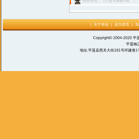
网友评论：（只显示最新5条。）
|
关于本站
|
设为首页
|
加
Copyright© 2004-2020 平
平遥翰
地址:平遥县西关大街181号环建巷1号 电话: