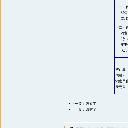
（一）信成
熙仁泰：
德升源：
（二）信
鸿发民俗
熙仁泰：
裕丰恒：
天元奎：
熙仁泰 
信成号
鸿发民俗
天元奎
上一篇： 没有了
下一篇： 没有了