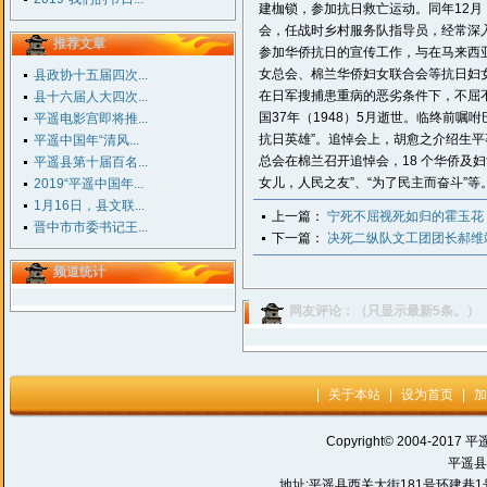
建枷锁，参加抗日救亡运动。同年12月
会，任战时乡村服务队指导员，经常深入
推荐文章
参加华侨抗日的宣传工作，与在马来西
女总会、棉兰华侨妇女联合会等抗日妇
县政协十五届四次...
在日军搜捕患重病的恶劣条件下，不屈不
县十六届人大四次...
国37年（1948）5月逝世。临终前
平遥电影宫即将推...
抗日英雄”。追悼会上，胡愈之介绍生平
平遥中国年“清风...
总会在棉兰召开追悼会，18 个华侨及
平遥县第十届百名...
女儿，人民之友”、“为了民主而奋斗”等
2019“平遥中国年...
1月16日，县文联...
上一篇：
宁死不屈视死如归的霍玉花
晋中市市委书记王...
下一篇：
决死二纵队文工团团长郝维
频道统计
网友评论：（只显示最新5条。）
|
关于本站
|
设为首页
|
加
Copyright© 2004-2017 平
平遥县
地址:平遥县西关大街181号环建巷1号 电话: