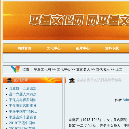
网站首页
文化中心
图片中心
资料下载
位置：
平遥文化网
>>
文化中心
>>
文化名人
>>
当代名人
>> 正文
热门文章
奋战在海外的抗日英雄雷德容
县政协十五届四次...
县十六届人大四次...
平遥县与俄罗斯恰...
作者:
Adm
平遥电影宫即将推...
平遥中国年“清风...
平遥县第十届百名...
雷德容（1913-1948），女，又名阿
2019“平遥中国年...
参加“一二·九”运动，奔走于女师大、
2019“我们的节日...