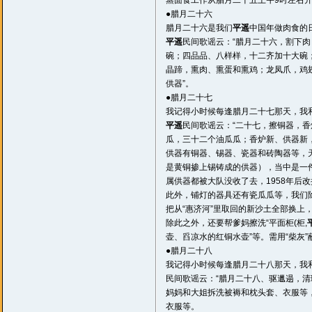
蒸面食工作从腊月二十五上午9时左右
●腊月二十六
腊月二十六是我们
平遥
中国年做肉食的
平遥
民间歌谣云：“腊月二十六，割下肉
碗；四品品、八样样，十二齐加十大碗
晶蹄，熏肉、熏蛋和熏鸡；龙凤爪，鸡
供器”。
●腊月二十七
我记得小时候每逢腊月二十七那天，我
平遥
民间歌谣云：“二十七，擦铜器，
瓜，三十二个油瓜瓜；香炉新、供器新
供器有铜器、锡器、瓷器和砖陶器等，
是黄铜掺上锡铸成的供器），当中是一
属供器都被大队没收了去，1958年后
此外，铺灯的器具还有瓷瓜瓜等，我们
把从“惠济河”里取回的新沙土全部换上
除此之外，还要帮爹妈擦洗“平面柜(柜,
壶、舀凉水的红铜水壶”等。需用“柴灰
●腊月二十八
我记得小时候每逢腊月二十八那天，我
民间歌谣云：“腊月二十八、驱邋遢，
妈妈和大姐拆洗被褥和枕头套、衣服等
衣服等。