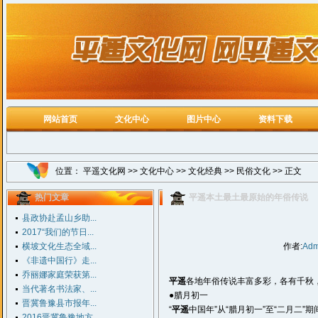
网站首页
文化中心
图片中心
资料下载
位置：
平遥文化网
>>
文化中心
>>
文化经典
>>
民俗文化
>> 正文
热门文章
平遥本土最土最原始的年俗传说
县政协赴孟山乡助...
2017“我们的节日...
横坡文化生态全域...
作者:
Adm
《非遗中国行》走...
乔丽娜家庭荣获第...
平遥
各地年俗传说丰富多彩，各有千秋
当代著名书法家、...
●腊月初一
晋冀鲁豫县市报年...
“
平遥
中国年”从“腊月初一”至“二月二”
2016晋冀鲁豫地方...