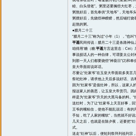
我母亲在世时，每逢腊月初八凌晨5时许
睦、白头偕老”。粥里还要搁些大红枣，
粥熬好后，首先奉供“天地爷”，天地爷
粥摆好后，先烧些神睽睽，然后铺灯烧
起熬的粥。
●腊月二十三
“腊月二十三”称为过“小年（1），”也叫“
平遥
民间传说：腊月二十三是各路神仙上天
咱得用‘糖（糖:
平遥
方言这里念：Cei
事说损话人的一种自律，可谓姜太公封神时
到那一天人们都要烧些“神葵日”(2)和奉
皇大帝面前说坏话。
尽量让“灶家爷”在玉皇大帝面前多美
祭祀灶神，请求他上天后多说好话、吉利
因为“灶家爷”是值灶神，所以，这家人
报这家人的善恶，让玉皇大帝赏罚。因
样是为“灶家爷”升天的大黑马备的料
送灶时，为了让“灶家爷上天言好事，回
王爷的嘴粘住，使他不能乱说话；有的用
手短，吃了人家的嘴软”，当然就不好
几天之后，也就是在除夕夜，还要把“灶
式。
送走“灶神”以后，便轮到祭拜列祖列宗