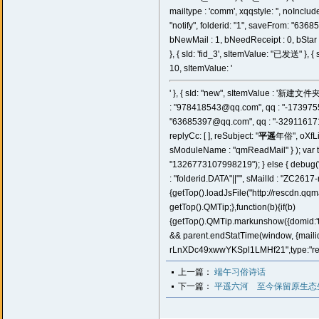
mailtype : 'comm', xqqstyle: '', noInclud
"notify", folderid: "1", saveFrom: "63
bNewMail : 1, bNeedReceipt : 0, bStar : 
}, { sId: 'fid_3', sItemValue: "已发送" },
10, sItemValue: '
' }, { sId: "new", sItemValue : '新建文件夹..
: "978418543@qq.com", qq : "-173975
"63685397@qq.com", qq : "-3291161710" },
replyCc: [ ], reSubject: "
平遥
年俗", oXfLi
sModuleName : "qmReadMail" } ); var ta
"1326773107998219"); } else { debug("
: "folderid.DATA"||"", sMailId : "ZC26
{getTop().loadJsFile("http://rescdn.qqm
getTop().QMTip;},function(b){if(b)
{getTop().QMTip.markunshow({domid:'tip
&& parent.endStatTime(window, {mail
rLnXDc49xwwYKSpl1LMHf21",type:"readma
上一篇：
端午习俗诗话
下一篇：
平遥六河 至今保留原生态