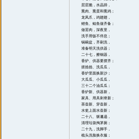
层层脆，水晶蹄，
熏肉、熏蛋和熏鸡；
龙凤爪，鸡翅翅，
鲤鱼、鲶鱼做齐备；
做罢肉，深夜里，
洗手用饭不停息；
锅碗盆，齐刷洗，
准备明天洗供器；
二十七，擦铜器，
香炉、供器要摆齐；
搓捻捻、洗瓜瓜，
香炉里面换新沙；
大瓜瓜、小瓜瓜，
三十二个油瓜瓜；
香炉新、供器新，
家具、用具刺脊新；
茶壶新、穿壶新，
水瓮上面水壶新；
二十八、驱邋遢，
清理垃圾掏茅厕；
二十九，洗脚手，
梳头洗脸换衣服；