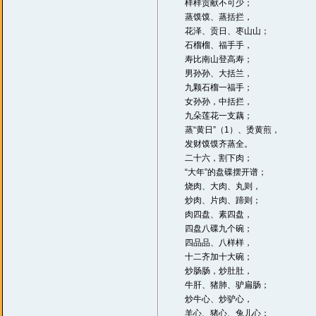
样样贡献不可少；
蒸馍馍、蒸括拦，
花泽、贡日、枣山山；
石榴榴、福手手，
寿比南山登高寿；
男孙孙、大括兰，
九颗石榴一福手；
女孙孙，中括拦，
九朵莲花一支藕；
蒸“黄日”（1）、烫黄煎，
发财馍馍齐蒸全。
二十六，割下肉；
“大年”的盘碟摆开谱；
烧肉、大肉、丸则，
炒肉、片肉、蹄则；
肉四盘、素四盘，
四盘八碟九个碗；
四品品、八样样，
十二齐加十大碗；
炒肠肠，炒肚肚，
牛肝、猪肺、驴扁肠；
炒牛心、炒驴心，
羊心、猪心、兔儿心；