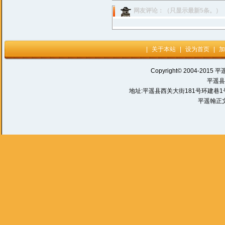
网友评论：（只显示最新5条。）
|
关于本站
|
设为首页
|
加
Copyright© 2004-2015 平
平遥县
地址:平遥县西关大街181号环建巷1号 电话:
平遥翰正