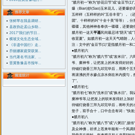
“腊月初一”称为“炒花日节”或“金豆节(
爆（Bian)炒(Sao)玉米花儿，还
推荐文章
五样样（五样样的叫“五谷丰登”），（还
团”、十样样的叫“十全十美”等等），
张鲜苹在我县调研...
碟碟，其他神神各奉供一碟碟，还要烧
县政协赴孟山乡助...
腊月初一这天
平遥
民间最忌讳“阴天”或
2017“我们的节日...
收罢夏”。如腊月初一这天天气晴朗，
横坡文化生态全域...
注：文中的“金豆节(1)”是指腊月初一
《非遗中国行》走...
●腊月初六
乔丽娜家庭荣获第...
“腊月初六”称为“腊六节”或“发米日”
当代著名书法家、...
爷、糜神爷，让把发上的米发得好好的，
晋冀鲁豫县市报年...
待铺灯烧香三拜九叩完毕后，用两个五
将滚沸的开水掺点凉水倒在米内搅匀，然
频道统计
了”。
●腊月初七
“腊月初七”称为“洗米日”或“换水日”
糜神爷等,让把发上的软米发得好上加好
待铺灯烧香三拜九叩完毕后，将昨天的
垫子，双手合十，口中念念有词：“快发
●腊月初八
“腊月初八”称为“腊八节”或“八粥日”
及众神佛，祈求上苍来年能有一个风调雨