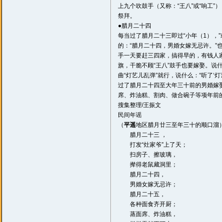
上九个吹鼓手（又称：“王八”或“响工”
祭拜。
●腊月二十四
每当过了腊月二十三即过“小年（1），
的：“腊月二十四，男婚女嫁无忌许。”
手一天要赶三四家，搞得早的，有钱人
旗，干脆不顾“王八”鼓手也要嫁娶。说
曲“灯艺儿乱弹”就行，说什么：“听了‘
过了腊月二十四至大年三十前的男婚嫁
席、炸油糕、割肉、做合碗子等项年前
搜集整理/王振文
民间年谣
（
平遥
地区腊月廿三至年三十的顺口溜
腊月二十三 ，
打发“灶家爷”上了天；
扫房子、擦玻璃，
撵得老鼠藏洞里；
腊月二十四，
男婚女嫁无忌许；
腊月二十五，
各种面食齐开厨；
蒸面席、炸油糕，