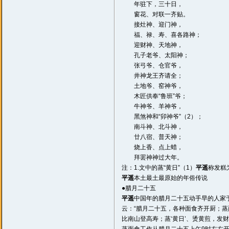
年驻下，三十日，
窗花、对联一齐贴。
接灶神、迎门神，
福、禄、寿、喜各路神；
迎财神、天地神，
孔子老爷、太阳神；
张弓爷、仓官爷，
井神龙王齐请全；
土地爷、窑神爷，
木匠供奉“鲁班”爷；
牛神爷、羊神爷，
黑煞神和“卯神爷”（2）；
南斗神、北斗神，
廿八宿、普天神；
烧上香、点上蜡，
拜罢神神过大年。
注：1.文中的蒸“黄日”（1）
平遥
称发糕为
平遥
本土最土最原始的年俗传说
●腊月二十五
平遥
中国年的腊月二十五动手早的人家
云：“腊月二十五，各种面食齐开厨；
比南山登高寿；蒸‘黄日’、烫黄煎，发财