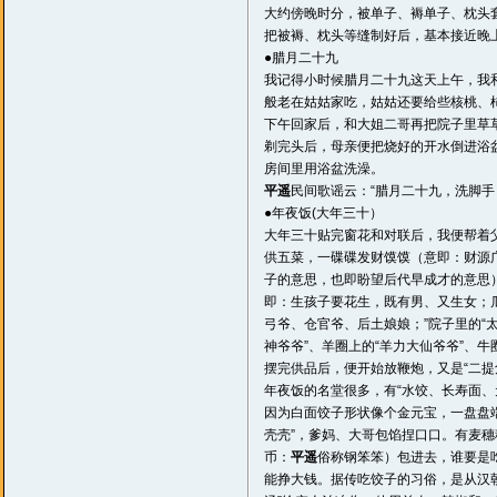
大约傍晚时分，被单子、褥单子、枕头
把被褥、枕头等缝制好后，基本接近晚
●腊月二十九
我记得小时候腊月二十九这天上午，我
般老在姑姑家吃，姑姑还要给些核桃、
下午回家后，和大姐二哥再把院子里草
剃完头后，母亲便把烧好的开水倒进浴
房间里用浴盆洗澡。
平遥
民间歌谣云：“腊月二十九，洗脚
●年夜饭(大年三十）
大年三十贴完窗花和对联后，我便帮着父
供五菜，一碟碟发财馍馍（意即：财源广
子的意思，也即盼望后代早成才的意思）
即：生孩子要花生，既有男、又生女；
弓爷、仓官爷、后土娘娘；”院子里的“太
神爷爷”、羊圈上的“羊力大仙爷爷”、牛
摆完供品后，便开始放鞭炮，又是“二
年夜饭的名堂很多，有“水饺、长寿面、
因为白面饺子形状像个金元宝，一盘盘端
壳壳”，爹妈、大哥包馅捏口口。有麦穗
币：
平遥
俗称钢笨笨）包进去，谁要是吃
能挣大钱。据传吃饺子的习俗，是从汉