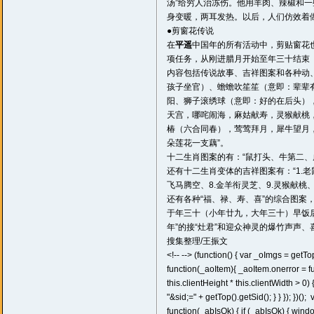
汤”给穷人治冻伤。他用羊肉、辣椒和一
身变暖，两耳发热。以后，人们仿效着
●剪窗花传说
在
平遥
中国年的所有活动中，剪贴窗花
项任务，从刚进腊月开始至年三十结束
内容包括传说故事、吉祥图案和各种动、
孩子坐官）、蟾蟾吹笙笙（意即：辈辈
阳、狮子滚绣球（意即：好的在后头）
天宫，哪咤闹海，麻姑献寿，灵猴献桃
椿（六合同春），莺莺拜月，犀牛望月
朵莲花一支藕”。
十二生肖图案的有：“鼠打头、牛第二
还有十二生肖变体的吉祥图案有：“1.老鼠
飞马腾空、8.金羊衔灵芝、9.灵猴献桃、
还有各种“福、禄、寿、喜”的综合图案
于年三十（小年廿九，大年三十）早饭
年”的接“灶君”和迎众神灵的爆竹声声、
搜集整理/王振文
<!-- -->
(function() { var _oImgs = getT
function(_aoItem){ _aoItem.onerror = functi
this.clientHeight * this.clientWidth > 0
"&sid;=" + getTop().getSid(); } } }); })();
v
function(_abIsOk) { if (_abIsOk) { wi