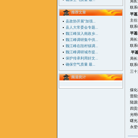
局长
联系电
推荐文章
平遥
主任
县政协开展“加强...
联系电
县人大常委会专题...
平遥
魏江峰深入南政乡...
局长
魏江峰调研集中供...
联系电
魏江峰在段村镇调...
魏江峰调研城市提...
平
保护传承利用好文...
局长
确保空气质量 最...
联系电
三十
频道统计
煤化
晋
陆源
四贡
光明
曙光
永坚