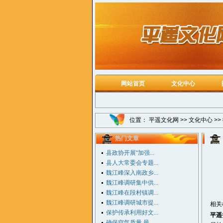
网站首页
文化中心
位置：
平遥文化网
>>
文化中心
>>
热门文章
县政协开展“加强...
县人大常委会专题...
魏江峰深入南政乡...
魏江峰调研集中供...
魏江峰在段村镇调...
魏江峰调研城市提...
相关
保护传承利用好文...
平遥
确保空气质量 最...