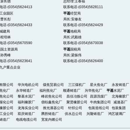
:裴长徳
总经理:王春福
话-(0354)5624413
联系电话-(0354)5628111
工业园区
平遥
经贸局
:曹长彤
局长:安修友
话-(0354)5624433
联系电话-(0354)5624429
城建局
平遥
地税局
:程培林
局长:武殿雄
话-(0354)5670590
联系电话-(0354)5670038
遥
国土资源局
平遥
国税局
:孙秀峰
局长:梁振伟
话-(0354)5623641
联系电话-(0354)5626400
九户重点企业
有限公司 华兴电机公司 煤焦贸易公司 三江煤机厂 星火焦化厂 永发铸造厂
阳焦化厂 永华铸造厂 福利焦化厂 顺通铸造厂 兴华焦化厂
平遥
水泥厂
焦化公司 黎基水泥厂 峰岩焦化公司 昌佳冶炼公司 昌源洗煤厂 北海橡胶厂
煤化公司 福利橡胶厂 倡钰鑫焦化厂 聚贤橡胶公司 牛肉集团公司 减速器厂
橡胶公司 龙海实业公司 推光漆器公司 针织公司 包装造纸公司 包装集团
工业公司 双庆铸造厂 腾胜铸造厂 供水总公司 兴隆铸造厂 鸿艺玻璃厂
铸造厂 电线电缆公司 宽发内燃公司