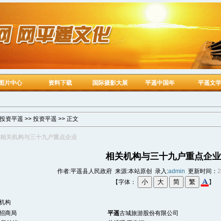
图片中心
资料下载
国际摄影大展
平遥中国年
平遥文
投资平遥
>>
投资平遥
>> 正文
相关机构与三十九户重点企业
相关机构与三十九户重点企业
作者:平遥县人民政府 来源:本站原创 录入:
admin
更新时间：
2
【字体：
】
机构
招商局
平遥
古城旅游股份有限公司