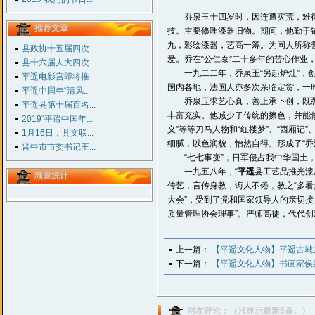
乔泉玉十四岁时，因连遭灾荒，难得温
推荐文章
技。主要修理漆器旧物。期间，他勤于
九，彩绘漆器，艺高一筹。为同人所称
县政协十五届四次...
爱。乔在“公仁泰”二十多年的苦心作业
县十六届人大四次...
一九二二年，乔泉玉“另起炉灶”，创
平遥电影宫即将推...
国内各地，法国人亦多次亲临定货，一
平遥中国年“清风...
乔泉玉求艺心真，善上承下创，既悉
平遥县第十届百名...
丰富充实。他减少了传统的擦色，并能修
2019“平遥中国年...
义”等等刀马人物和“红楼梦”、“西厢
1月16日，县文联...
细腻，以色润貌，怡然自得。形成了“乔
晋中市市委书记王...
“七七事变”，日军侵占我中华国土，祸
一九五八年，“
平遥
县工艺品推光漆
频道统计
传艺，言传身教，诲人不倦，教之“多看
大会”，受到了党和国家领导人的亲切接
质量管理协会理事”。严师高徒，代代创
上一篇：
【平遥文化人物】平遥古城
下一篇：
【平遥文化人物】书画家侯
网友评论：（只显示最新5条。）