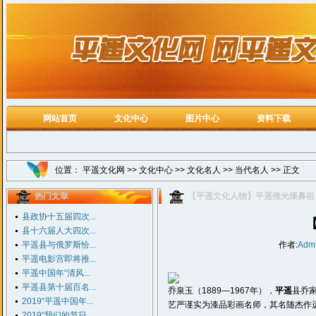
网站首页
文化中心
图片中心
资料下载
位置：
平遥文化网
>>
文化中心
>>
文化名人
>>
当代名人
>> 正文
热门文章
【平遥文化人物】平遥推光漆鼻祖
县政协十五届四次...
县十六届人大四次...
平遥县与俄罗斯恰...
作者:
Adm
平遥电影宫即将推...
平遥中国年“清风...
平遥县第十届百名...
乔泉玉（1889—1967年），
平遥
县乔
2019“平遥中国年...
艺严谨实为漆品彩画名师，其名随杰作
2019“我们的节日...