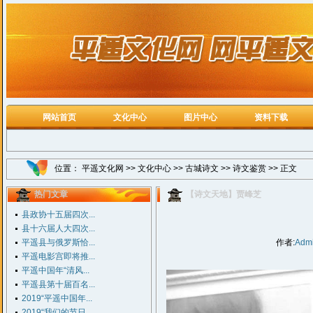
网站首页
文化中心
图片中心
资料下载
位置：
平遥文化网
>>
文化中心
>>
古城诗文
>>
诗文鉴赏
>> 正文
热门文章
【诗文天地】贾峰芝
县政协十五届四次...
县十六届人大四次...
平遥县与俄罗斯恰...
作者:
Adm
平遥电影宫即将推...
平遥中国年“清风...
平遥县第十届百名...
2019“平遥中国年...
2019“我们的节日...