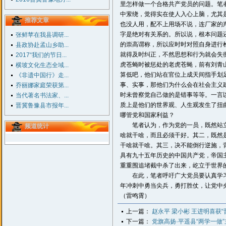
里怎样做一个合格共产党员的问题。笔
中萦绕，觉得实在使人入心上脑，尤其是
推荐文章
也没人用，配不上用场不说，连厂家的
字是绝对有关系的。所以说，根本问题
张鲜苹在我县调研...
的崇高谓称，所以应时时对照自身进行
县政协赴孟山乡助...
就得及时纠正，不然思想和行为就会失
2017“我们的节日...
虎苍蝇时被惩处的老虎苍蝇，前有刘青
横坡文化生态全域...
算低吧，他们站在官位上成天间指手划
《非遗中国行》走...
事、实事，那他们为什么会在社会主义
乔丽娜家庭荣获第...
时未曾察觉自己做的是错事等等。一言
当代著名书法家、...
质上是他们的世界观、人生观发生了扭
晋冀鲁豫县市报年...
哪管党和国家利益？
笔者认为，作为党的一员，既然站立
频道统计
啥就干啥，而且必须干好。其二，既然
干啥就干啥。其三，决不能倒行逆施，
具有九十五年历史的中国共产党，帝国
重重围追堵截中杀了出来，屹立于世界
在此，笔者呼吁广大党员要认真学习
年冲刺中勇当尖兵，勇打胜仗，让党中
（雷鸣霄）
上一篇：
赵永平 梁小彬 王进明喜获“
下一篇：
党旗高扬·平遥县“两学一做