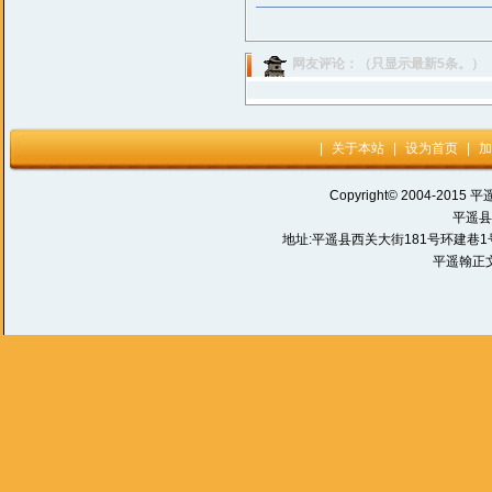
网友评论：（只显示最新5条。）
|
关于本站
|
设为首页
|
加
Copyright© 2004-2015 平
平遥县
地址:平遥县西关大街181号环建巷1号 电话:
平遥翰正