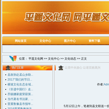
网站首页
文化中心
图片中心
资料下载
位置：
平遥文化网
>>
文化中心
>>
文化动态
>> 正文
热门文章
让党中央放心 让老百姓高兴
县政协赴孟山乡助...
2017“我们的节日...
横坡文化生态全域...
作者:
Adm
《非遗中国行》走...
乔丽娜家庭荣获第...
当代著名书法家、...
晋冀鲁豫县市报年...
5月12日上午，笔者到县文联送一份
2016晋冀鲁豫地方...