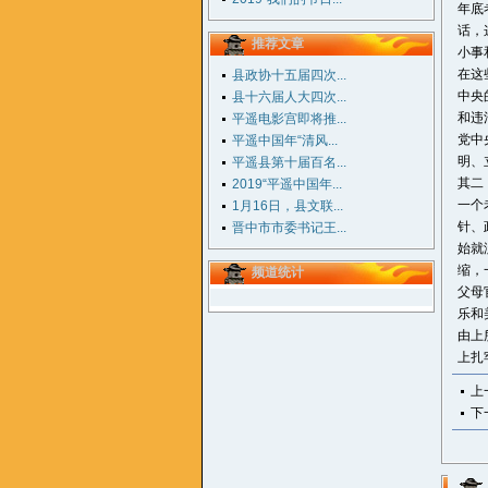
年底
话，
推荐文章
小事
在这
县政协十五届四次...
中央
县十六届人大四次...
和违
平遥电影宫即将推...
党中
平遥中国年“清风...
明、
平遥县第十届百名...
其二
2019“平遥中国年...
一个
1月16日，县文联...
针、
晋中市市委书记王...
始就
缩，
频道统计
父母
乐和
由上
上扎
上
下