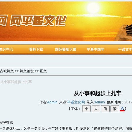
图片中心
资料下载
国际摄影大展
平遥中国年
平遥文
古城诗文
>>
诗文鉴赏
>> 正文
从小事和起步上扎牢
从小事和起步上扎牢
作者:
Admin
来源:
平遥文化网
录入:
Admin
更新时间：
2017
【字体：
】
读报有感
一名退休职工，又是一名党员，生**好读书看报，即便退休了仍然保持这个爱好。闲