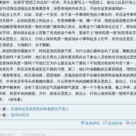
考核中，在填写“思想工作总结”一栏内，开头总要写上一句思想上、政治上以及行动
这句话我边读报边反复琢磨思考，深悉有他的内在含义，不妨在这里谈谈我的一 
和起步上扎牢。比如，你是一个党员，在干某一件事情时包括小事在内，并且这件事
些关联中，从你的思想上和起步上，究竟择断哪一项、哪一字词，我想这就是断定和
的战略部署保持高度一致的关键门槛和风口浪尖，如果这个门槛和浪尖过去了，那你
法字词，那你就从起步上背叛了党员的这个称号，更谈不上“保持高度一致”的至理名
央从思想上、政治上、行动上保持高度一致必须从小事和起步上扎牢，并且信念坚定
立场坚定，大海航行、永不翻船。
，联想到那些腐败分子，特别是党的高级干部，为什么他们最终走向了反面，翻船进
老百姓吗？曾几何时，他们在主席台上面对麦克风向台下参会人员也响当当地说过思
政策保持高度一致吗？可他们又为什么最后走向了腐化？不知我分析的对与否？第一
没有扎牢，而且没有形成坚定不摇的习惯。第二，他们中途翻船的主要原因是，理想
一遇形势变化，则立场动摇，思想倾斜，灵魂深处经受不住糖衣炮弹和金钱美色的诱
官、中央党员等等头衔都抛向脑后，什么和党中央的战略部署从思想上、政治上、行
美梦中醒来时，没有了昔日的志气高扬和阔气霸道，便一个个垂头丧脸、戴上手铐，
所析，和党中央的路线、方针、政策从思想上、政治上、行动上保持高度一致绝不是
牢。（张玲素）
一篇：
京城有处茶庙竟然供奉着两位平遥人
一篇：
读书与写书
发表评论
告诉好友
打
网友评论：（只显示最新5条。）