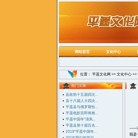
网站首页
文化中心
位置：
平遥文化网
>>
文化中心
>>
热门文章
县政协十五届四次...
县十六届人大四次...
平遥县与俄罗斯恰...
平遥电影宫即将推...
平遥中国年“清风...
平遥县第十届百名...
——
2019“平遥中国年...
我是
2019“我们的节日...