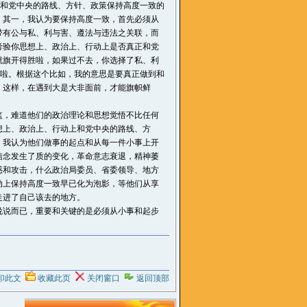
上和党中央的路线、方针、政策保持高度一致的
其一，我认为要保持高度一致，首先必须从
带有公与私、利与害、遵法与违法之关联，而
考验你思想上、政治上、行动上是否真正和党
就旗开得胜啦，如果过不去，你选择了私、利
言啦。根据这个比如，我的意思是要真正做到和
，这样，在遇到大是大非面前，才能旗帜鲜
监，难道他们的政治理论和思想觉悟不比任何
想上、政治上、行动上和党中央的路线、方
，我认为他们做事的起点和从每一件小事上开
信念发生了质的变化，革命意志衰退，精神萎
惑和攻击，什么政治局委员、省委领导、地方
动上保持高度一致早已化为泡影，等他们从享
走进了自己该去的地方。
说说而已，重要和关键的是必须从小事和起步
印此文
收藏此页
关闭窗口
返回顶部