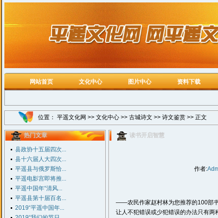
网站首页
文化中心
图片中心
资料下载
位置：
平遥文化网
>>
文化中心
>>
古城诗文
>>
诗文鉴赏
>> 正文
热门文章
读书开启智慧
县政协十五届四次...
县十六届人大四次...
平遥县与俄罗斯恰...
作者:
Adm
平遥电影宫即将推...
平遥中国年“清风...
平遥县第十届百名...
——农民作家赵村林为您推荐的100部
2019“平遥中国年...
让人不犯错误或少犯错误的办法只有两
2019“我们的节日...