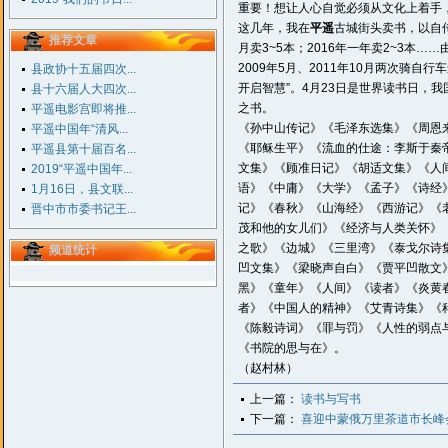
重要！想让人心自觉必须从文化上着手
这几年，我在
平遥
古城街头卖书，以自传长
推荐文章
月卖3~5本；2016年一年卖2~3
2009年5月、2011年10月两次骑
县政协十五届四次...
开启智慧”。4月23日是世界读书日，
县十六届人大四次...
之书。
平遥电影宫即将推...
《孙中山传记》《毛泽东选集》《周恩
平遥中国年“清风...
《耶稣生平》《流血的仕途：李斯于秦
平遥县第十届百名...
文集》《顾准日记》《胡适文集》《人
2019“平遥中国年...
语》《中庸》《大学》《孟子》《诗经
1月16日，县文联...
记》《春秋》《山海经》《西游记》《
晋中市市委书记王...
茂和他的女儿们》《经济与人类关怀》
之歌》《边城》《三里湾》《泰戈尔诗
频道统计
凹文集》《梁晓声自白》《贾平凹散文
黑》《童年》《人间》《读者》《炎黄
者》《中国人的精神》《艾青诗集》《
《陈毅诗词》《罪与罚》《人性的弱点
《书院的思与在》。
（赵村林）
上一篇：
读书与写书
下一篇：
喜迎中蒙俄万里茶道市长峰