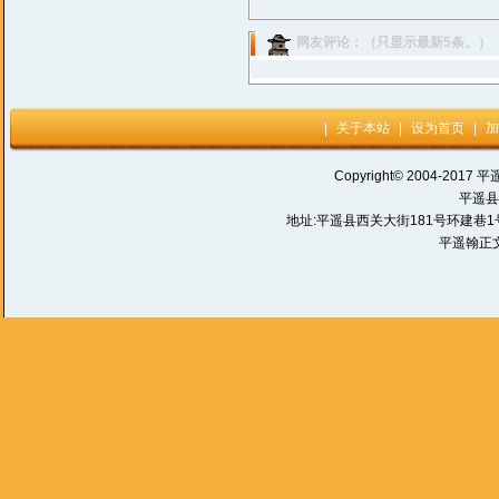
网友评论：（只显示最新5条。）
|
关于本站
|
设为首页
|
加
Copyright© 2004-2017 平
平遥县
地址:平遥县西关大街181号环建巷1号 电话:
平遥翰正