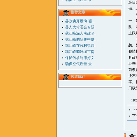
经目
悔…
推荐文章
梁奔
一。
县政协开展“加强...
队，
县人大常委会专题...
主政
魏江峰深入南政乡...
19
魏江峰调研集中供...
想。
魏江峰在段村镇调...
察情
魏江峰调研城市提...
县政
保护传承利用好文...
经来
确保空气质量 最...
前覆
决不
频道统计
字。
刀砍
（侯
上
下