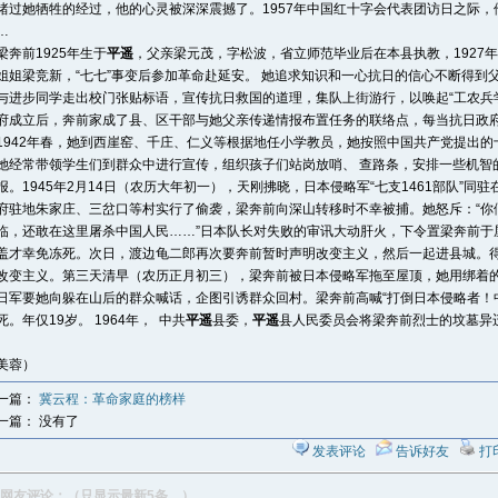
睹过她牺牲的经过，他的心灵被深深震撼了。1957年中国红十字会代表团访日之际
…
前1925年生于
平遥
，父亲梁元茂，字松波，省立师范毕业后在本县执教，1927
姐姐梁竞新，“七七”事变后参加革命赴延安。 她追求知识和一心抗日的信心不断得到
与进步同学走出校门张贴标语，宣传抗日救国的道理，集队上街游行，以唤起“工农兵学商
府成立后，奔前家成了县、区干部与她父亲传递情报布置任务的联络点，每当抗日政
42年春，她到西崖窑、千庄、仁义等根据地任小学教员，她按照中国共产党提出的
她经常带领学生们到群众中进行宣传，组织孩子们站岗放哨、 查路条，安排一些机智
报。1945年2月14日（农历大年初一），天刚拂晓，日本侵略军“七支1461部队”
府驻地朱家庄、三岔口等村实行了偷袭，梁奔前向深山转移时不幸被捕。她怒斥：“你
临，还敢在这里屠杀中国人民……”日本队长对失败的审讯大动肝火，下令置梁奔前于
盖才幸免冻死。次日，渡边龟二郎再次要奔前暂时声明改变主义，然后一起进县城。
改变主义。第三天清早（农历正月初三），梁奔前被日本侵略军拖至屋顶，她用绑着的
日军要她向躲在山后的群众喊话，企图引诱群众回村。梁奔前高喊“打倒日本侵略者！
死。年仅19岁。 1964年， 中共
平遥
县委，
平遥
县人民委员会将梁奔前烈士的坟墓异
美蓉）
一篇：
冀云程：革命家庭的榜样
一篇： 没有了
发表评论
告诉好友
打
网友评论：（只显示最新5条。）