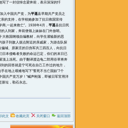
，他写了一封信悼念梁奔前，表示深深的忏
年加入中国共产党，为
平遥
县早期共产党员之
父亲的支持，在学校她参加了抗日救国宣传
,一起来救亡”。1938年4月，
平遥
县抗日民
府的人到家，奔前便领上妹妹在门外放哨。
十大救国纲领自编教材，向学生灌输新的思
的孩子到敌人据点附近的亲戚家，为游击队探
同驻在偏城、原家庄的日伪军共三四百人，向抗日
们日本侵略者失败的命运已定，你们的末日已
屋顶上冻死。由于翻译渡边龟二郎用谷草将奔
得到的回答就是宁可死在自己工作过的地方，
手在地上艰难地写下“誓死不当亡国奴”7个
中国共产党万岁！”喊声刚落，即被日军官用洋
迁新址，勒石永志。
印此文
收藏此页
关闭窗口
返回顶部