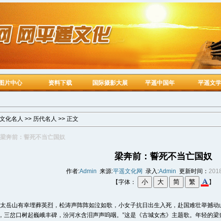
图片中心
资料下载
国际摄影大展
平遥中国年
平遥文
文化名人
>>
历代名人
>> 正文
梁奔前：誓死不当亡国奴
梁奔前：誓死不当亡国奴
作者:
Admin
来源:
平遥文化网
录入:
Admin
更新时间：
2018
【字体：
】
岳山有幸埋葬英烈，松涛声阵阵如泣如歌，小女子抗日出生入死，赴国难壮举撼动
，三岔口树起巍峨丰碑，汾河水含泪声声呜咽。”这是《古城女杰》主题歌。年轻的梁