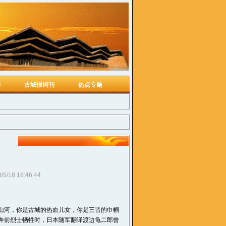
学
古城报周刊
热点专题
/5/18 18:46:44
山河，你是古城的热血儿女，你是三晋的巾帼
奔前烈士牺牲时，日本随军翻译渡边龟二郎曾