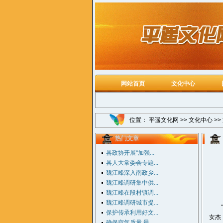
网站首页
文化中心
位置：
平遥文化网
>>
文化中心
>>
热门文章
县政协开展“加强...
县人大常委会专题...
魏江峰深入南政乡...
魏江峰调研集中供...
魏江峰在段村镇调...
魏江峰调研城市提...
“太
保护传承利用好文...
女杰
确保空气质量 最...