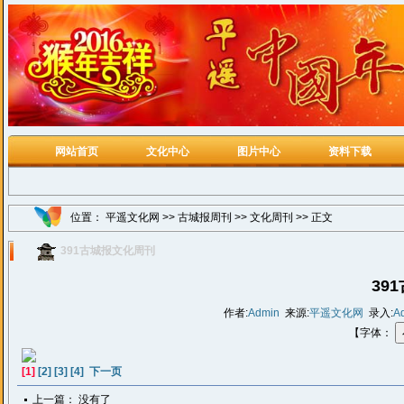
网站首页
文化中心
图片中心
资料下载
位置：
平遥文化网
>>
古城报周刊
>>
文化周刊
>> 正文
391古城报文化周刊
39
作者:
Admin
来源:
平遥文化网
录入:
A
【字体：
[1]
[2]
[3]
[4]
下一页
上一篇： 没有了