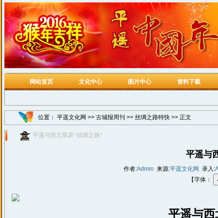
网站首页
文化中心
图片中心
资料下载
位置：
平遥文化网
>>
古城报周刊
>>
丝绸之路特快
>> 正文
平遥与西北草原“丝绸之路”
平遥与
作者:
Admin
来源:
平遥文化网
录入:
【字体：
平遥
与西