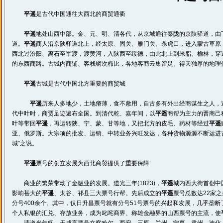
平遥
是古代中国通往大西北的商贸通衢
平遥
地处山西中部。金、元、明、清各代，从京城通往秦陇的京陕驿道，由
道。
平遥
商人沿京陕驿道北上，经太原、固关、雁门关、杀虎口，进入蒙古草原
西北过汾阳、离石至军渡，渡黄河，入陕西至绥德，由此北上到米脂、榆林，穿
的东西商路。古城内商铺、客栈鳞次栉比，各地客商云集留足。得天独厚的地理
平遥
古城是古代中国北方重要的商贸城
平遥
历来人多地少，土地瘠薄，食不敷用，自古多有外出经商谋生之人，
代中叶时，商贾足迹遍布全国。到清代乾、嘉年间，以
平遥
商帮为主力的晋商己
叶等带回
平遥
，再运转陕、宁、蒙、甘等地，又把北方的皮毛、药材等经过
平遥
亚、俄罗斯。大宗项的批发、运销、中转业务兴旺发达，各种货物源源不断运进
城”之说。
平遥
票号的创立发展为西北商贸提供了重要保障
商业的繁荣带动了金融业的发展。道光三年(1823)，
平遥
城内西大街首创中
影响甚大的
平遥
、太谷、祁县三大票号行帮。先后成立的
平遥
票号总数达22家
分号400余个。其中，仅日升昌票号就有分号51号票号的兴起和发展，几乎垄
个人私银的汇兑、存放业务，成为叱咤商界、称雄金融界的山西票号的主流，使