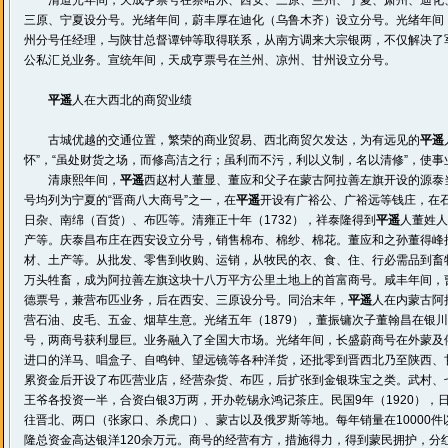
清道光年间，天成亨票号在察哈尔、西安、三原、兰州、宁夏、肃州、迪化、
三原、宁夏设分号。光绪年间，蔚丰厚在迪化（乌鲁木齐）设立分号。光绪年间
州分号任经理，与陕甘总督谭钟等取得联系，从南方调来大宗银两，不仅解决了
公私汇兑业务。宣统年间，天成亨票号在兰州、凉州、甘州设立分号。
平遥
人在大西北的商贸业绩
古城优越的交通位置，繁荣的商业贸易、西北商贸欠发达，为有远见的
平遥
怀”，“虽处财货之场，而修高洁之行；虽利而不污，利以义制，名以清修”，使
清康熙年间，
平遥
西赵村人董显、董应和父子在蒙古阿拉善左旗开设的源泰
号均列为宁夏的“晋商八大商号”之一，在
平遥
开设有广裕公、广裕远等钱庄，在石
日杂、南绵（百货）、布匹等。清雍正十年（1732），祥泰隆得到
平遥
人董姓人
产等。庆泰昌布庄在西安设立分号，销售棉布、棉纱、棉花。董应和之孙董得峰
材、土产等。从批发、零售到收购、运销，从牧民的衣、食、住、行必需品到畜牧
万头牲畜，成为阿拉善左旗这块十八万平方公里土地上的首富商号。咸丰年间，
德票号，兼营布匹业务，后在西安、三原设分号。同治末年，
平遥
人在内蒙古阿
营石油、皮毛、五金、烟草生意。光绪五年（1879），董振镛次子董翰昌在银川
号，两商号获利显巨。业务融入了全国大市场。光绪年间，长盛蔚商号在外蒙及
进口的洋马、唱盒子、自鸣钟、望远镜等各种洋货，还批零到晋西北乃至陕西、
累资金后开设了布匹营业店，经营杂货、布匹，后扩张到金银珠宝之类。武村、七
王爷各投资一半，合资白银3万两，开办乾锡永鸿记茶庄。民国9年（1920），
往晋北、两口（张家口、杀虎口）、蒙古以及俄罗斯等地。每年销量在10000件
隆总资金高达银洋120余万元。商号的经营有方，措施得力，得到蒙民拥护，分红