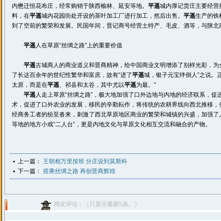
内懋迁恒花布庄，经常购销于陕西榆林、延安等地。
平遥
城内厚记货庄主要经营
料，在
平遥
城内花园街处开设的茶叶加工厂进行加工，然后出售。
平遥
生产的铁
到了空前的繁荣和发展。民国年间，晋记商号经营土特产、毛皮、酒等，与陕北
平遥
人在草原“丝绸之路”上的重要价值
平遥
古城商人的商业道义和晋商精神，给中国商业文明增添了别样光彩，为
了长达百余年的世纪性繁华和富庶，故有“进了
平遥
城，银子元宝绊倒人”之说。
太原，而是在
平遥
、祁县和太谷，其中尤以
平遥
为最。”
平遥
人走上草原“丝绸之路”，极大地加强了口外边地与内地的经济联系，促
术，促进了口外农业的发展，移民的辛勤耘作，将传统的农耕界线向西北推移，
经商务工者的纷至沓来，刺激了西北草原地区商业的繁荣和城镇的兴盛，加强了
等地的地方小戏“二人台”，更是内地文化与草原文化相互交流和融合的产物。
上一篇：
王朝相万里按班 分庄设到莫斯科
下一篇：
搭乘丝绸之路 再创晋商辉煌
网友评论：（只显示最新5条。）