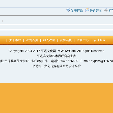
发表评论
告诉好友
打
。）
|
关于本站
|
设为首页
|
加入收藏
|
友情链接
|
留言中心
|
管理登录
Copyright© 2004-2017 平遥文化网 PYWHW.Com .All Rights Reserved
平遥县文学艺术界联合会主办
址:平遥县西关大街181号环建巷1号 电话:0354-5626600 E-mail: pygcbs@126.c
平遥翰正文化传媒有限公司设计维护