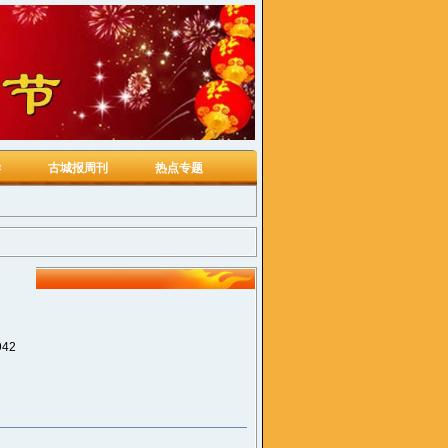
学
古城报周刊
热点专题
42