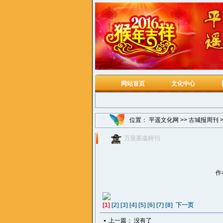
网站首页
文化中心
位置：
平遥文化网
>>
古城报周刊
万里茶道特刊
作
[1]
[2]
[3]
[4]
[5]
[6]
[7]
[8]
下一页
上一篇： 没有了