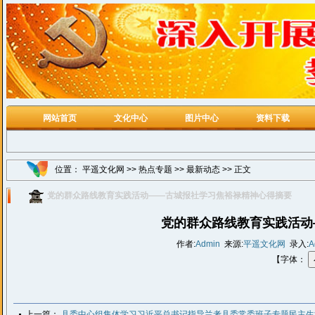
网站首页
文化中心
图片中心
资料下载
位置：
平遥文化网
>>
热点专题
>>
最新动态
>> 正文
党的群众路线教育实践活动——古城报社学习焦裕禄精神心得摘要
党的群众路线教育实践活动
作者:
Admin
来源:
平遥文化网
录入:
A
【字体：
上一篇：
县委中心组集体学习习近平总书记指导兰考县委常委班子专题民主生