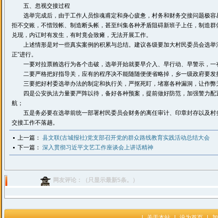
五、忽视交接过程
选举完成后，由于工作人员惊魂甫定和身心疲惫，村务和财务交接问题极容易
拒不交账，不惜毁帐、制造断头帐，甚至纠集各种矛盾阻碍新班子上任，制造群
兑现，内讧时有发生，有时竟会致瘫，无法开展工作。
上述情形是对一些真实案例的积累与总结。建议各级要加大村民委员会选举法
正”进行。
一要对拉票贿选行为各个击破，选举开始就要早介入、早行动、早警示，一有
二要严格把好指导关，应有的程序决不能随随便便省略掉，乡一级政府要发挥
三要把好村委选举办法的制定和执行关，严抠死盯，堵塞各种漏洞，让作弊无
四是公安执法力量要严阵以待，备好各种预案，提前做好防范，加强警力配置
航；
五是务必要在选举前统一部署村民委员会财务的离任审计、印章封存以及村务
交接工作不落趟。
上一篇：
县文联(古城报社)党支部召开党的群众路线教育实践活动总结大会
下一篇：
深入贯彻习近平文艺工作座谈会上讲话精神
网友评论：（只显示最新5条。）
|
关于本站
|
设为首页
|
加