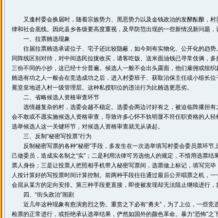
又逢村委会换届时，随着宗族势力、黑恶势力以及金钱政治的发酵酝酿，村委选举必
律和社会底线。因此县乡各级要高度重视，及早防范出现的一些新情况新问题，
一、拉票贿选现象
往届拉票贿选承诺位子、宅子还比较隐蔽，如今则有实物化、公开化的趋势。
同阵线区别对待，对中间选民拉拢收买，请客吃饭、送米面油钱已寻常伎俩，多
三份不同的小抄，这已经十分普遍。候选人一般不会出头露面，他们雇佣或组织
贿选有功之人一般会在竞选成功之后，进入村委班子、获取治保主任或小组长位
冕堂皇地进入村一级管理层。这种私授职位的违法行为比贿选更恶劣。
二、省略候选人资格审查环节
选情越复杂的村，选委会越不稳定。选委会两边讨好有之，被迫临阵撂担有之。
会不敢或不愿实施候选人资格审查，导致许多心怀不轨明显不符任职资格的人轻
选举候选人这一关键环节，对候选人资格审查就无从谈起。
三、反制“秘密写投票”行为
反制秘密写票的各种“秘密”手段，多发生在一次选举填写村委会委员票环节上
己做委员，造成实名制之“实”；二是利用法律可另选他人的规定，不惜用选票
票人身份；三是让投票人把照相手机带入秘密写票间，选票做上标记，填写完毕
人按计算好的写投票时间计算控制。前两种手段往往通过最后公开唱票之机，一
会屈从某方的定向安排。第三种手段更直接，即使被发现却无法阻止继续进行，
四、“街头政治”闹剧
近几年这种现象有愈演愈烈之势。重赏之下必有“勇夫”，为了上位，一些竞选
检票的正常进行，或拒绝承认选举结果，俨然如国外的颜色革命。暴力“恐怖”之