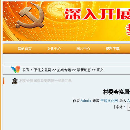
网站首页
文化中心
图片中心
资料下载
位置：
平遥文化网
>>
热点专题
>>
最新动态
>> 正文
村委会换届选举要防范一些新问题
村委会换届
作者:
Admin
来源:
平遥文化网
录入:
A
【字体：