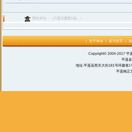
网友评论：（只显示最新5条。）
|
关于本站
|
设为首页
|
加
Copyright© 2004-2017 平
平遥县
地址:平遥县西关大街181号环建巷1号 电话:
平遥翰正