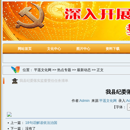
网站首页
文化中心
图片中心
资料下载
位置：
平遥文化网
>>
热点专题
>>
最新动态
>> 正文
我县纪委落实监督责任任务清单
我县纪委
作者:
Admin
来源:
平遥文化网
录入:
A
【字体：
上一篇：
18句话解读依法治国
下一篇： 没有了