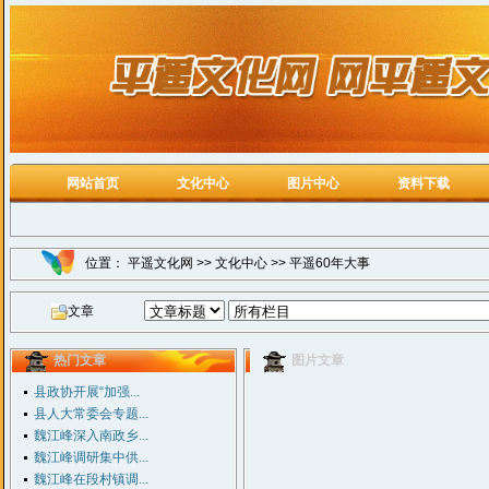
网站首页
文化中心
图片中心
资料下载
位置：
平遥文化网
>>
文化中心
>>
平遥60年大事
文章
热门文章
图片文章
县政协开展“加强...
县人大常委会专题...
魏江峰深入南政乡...
魏江峰调研集中供...
魏江峰在段村镇调...