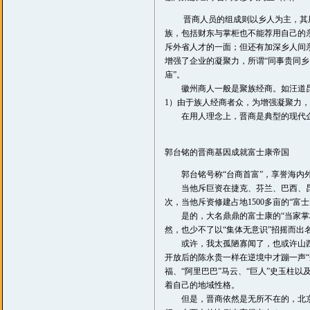
晋商人员的组成则以乡人为主，其用
族，包括财东与掌柜也不能荐用自己的
斥外省人才的一面；但还有加深乡人间
增强了企业的凝聚力，所谓“同事贵同乡
庙”。
徽州商人一般是聚族经商。如汪道昆的
1）由于族人经商者众，为增强凝聚力
在用人理念上，晋商是典型的现代企
郭台铭的晋商基因成就富士康帝国
郭台铭号称“台商首富”，享誉海内外
当他斥巨资在捷克、芬兰、巴西、昆山
次，当他斥资修建占地1500多亩的“富
是的，大名鼎鼎的富士康的“当家掌柜”
然，也少不了以“集体无意识”招摇而出名
或许，我太孤陋寡闻了，也或许山西商
开放后的陈永贵一样在逆境中才蹦一声“
福、“阿里巴巴”马云、“巨人”史玉柱
着自己的地域性格。
但是，晋商依然是无所不在的，北京