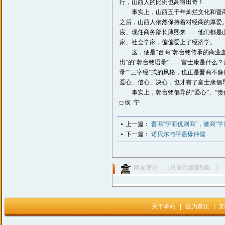
行，山西人的比例也高得出奇！
事实上，山西五千年灿烂文化和晋商悠
之后，山西人依然保持着对经商的厚爱
宸、现任商务部长薄熙来……他们都是
家、社会学家，偏偏爱上了经济学。
这，便是“台商”郭台铭传承的商业血
出”的“郭台铭语录”——富士康是什么？
录”“三字经”式的风格，也正是晋商不
爱心、信心、决心，也才有了富士康倡
事实上，郭台铭倡导的“爱心”、“责任
□ 侯 宁
上一篇：
晋商“学而优则商”，徽商“学
下一篇：
诺贝尔与平遥毋仲儒
网友评论：（只显示最新5条。）
|
关于本站
|
设为首页
|
加