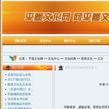
网站首页
文化中心
图片中心
资料下载
位置：
平遥文化网
>>
文化中心
>>
文化经典
>>
晋商文化
>> 正文
热门文章
晋商文化内涵的现实意义
县政协赴孟山乡助...
2017“我们的节日...
横坡文化生态全域...
作者:
佚
《非遗中国行》走...
乔丽娜家庭荣获第...
当代著名书法家、...
晋冀鲁豫县市报年...
否极泰来，盛极必衰。晋商在历经五个
2016晋冀鲁豫地方...