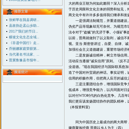
大的商业王朝为何如此脆弱？深入分析
于历史局限和文化主体的弱势和短见，
推荐文章
商文化中有许许多多值得我们继承和发
张鲜苹在我县调研...
一是强调法制规范，并重道德建设。
县政协赴孟山乡助...
伪劣产品等现象却无可奈何。为规范市
2017“我们的节日...
法令对于“盗贼”的无济于事。小煤矿
横坡文化生态全域...
以前，晋商就做到了以义取利，诚信不
《非遗中国行》走...
视。亚当·斯密曾讲过，自爱、自律、
乔丽娜家庭荣获第...
加强社会主义道德建设，重塑市场经济
当代著名书法家、...
二是发扬诚信精神，树立市场信用。
晋冀鲁豫县市报年...
活动应当遵循“诚实信用”原则。《反不
业道德。”现在我国经济与国际联系愈
频道统计
造了中国对外贸易的神话。事实证明，
信用的积极作用，但把商人应尽的诚信义
三是注重团结合作，增强国际竞争力
低成本，增强竞争能力，以共同面对日
以对付WTO时代的白热化竞争。几百
我们更应该发扬团结协作的团队精神，
(本报资料室)
同为中国历史上最成功的两大商帮，
徽商聚族经商 晋商以乡人为主（四）