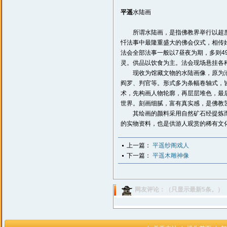
平遥
水陆画
所谓水陆画，是指佛教界举行以超度
忏法事中最隆重盛大的佛会仪式，相传始
法会全部法事一般以7昼夜为期，多则
灵。供品以饮食为主。法会现场悬挂各
现收为馆藏文物的水陆画像，原为沿村
阎罗、判官等。形式多为条幅卷轴式，
术，先构画人物轮廓，再层层堆色，最
世界。刻画细腻，富有真实感，是佛教
其绘画的颜料采用自然矿石经提炼而
的实物资料，也是供游人观赏的稀有文
上一篇：
平遥纱阁戏人
下一篇：
平遥木雕神像
网友评论：（只显示最新5条。）