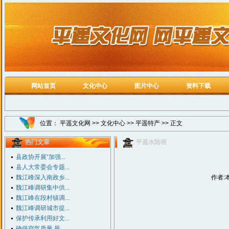
网站首页
文化中心
图片中心
资料下载
位置：
平遥文化网
>>
文化中心
>>
平遥特产
>> 正文
热门文章
平遥水陆画
县政协开展“加强...
县人大常委会专题...
魏江峰深入南政乡...
作者:
魏江峰调研集中供...
魏江峰在段村镇调...
魏江峰调研城市提...
保护传承利用好文...
确保空气质量 最...