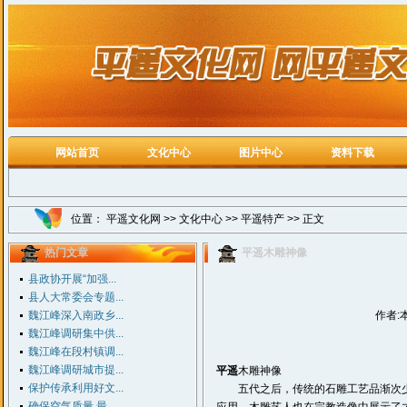
网站首页
文化中心
图片中心
资料下载
位置：
平遥文化网
>>
文化中心
>>
平遥特产
>> 正文
热门文章
平遥木雕神像
县政协开展“加强...
县人大常委会专题...
魏江峰深入南政乡...
作者:
魏江峰调研集中供...
魏江峰在段村镇调...
魏江峰调研城市提...
平遥
木雕神像
保护传承利用好文...
五代之后，传统的石雕工艺品渐次少
确保空气质量 最...