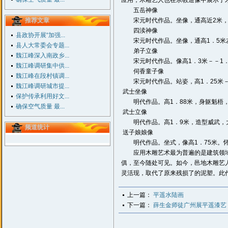
应用，木雕艺人也在宗教造像中展示了
五岳神像
推荐文章
宋元时代作品。坐像，通高近2米，
四渎神像
县政协开展“加强...
宋元时代作品。坐像，通高1．5米左
县人大常委会专题...
弟子立像
魏江峰深入南政乡...
宋元时代作品。像高1．3米－－1．
魏江峰调研集中供...
伺香童子像
魏江峰在段村镇调...
宋元时代作品。站姿，高1．25米－
魏江峰调研城市提...
武士坐像
保护传承利用好文...
明代作品。高1．88米，身躯魁梧，
确保空气质量 最...
武士立像
明代作品。高1．9米，造型威武，大
频道统计
送子娘娘像
明代作品。坐式，像高1．75米。怀
应用木雕艺术最为普遍的是建筑领域
俱，至今随处可见。如今，邑地木雕艺
灵活现，取代了原来残损了的泥塑。此
上一篇：
平遥水陆画
下一篇：
薛生金师徒广州展平遥漆艺