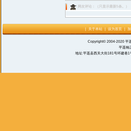
网友评论：（只显示最新5条。）
|
关于本站
|
设为首页
|
加
Copyright© 2004-2020 平
平遥翰
地址:平遥县西关大街181号环建巷1号 电话: