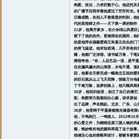
构图、技法，力求烂熟于心。他还托关
的广播节目陪伴着他度过了茫茫时光。
日臻成熟，在别人不曾留意的时刻，他
代的里程碑之作——天下第一屏的制作
21岁，他离开家乡，在介休绵山风景
留下了他的杰作。更难得在此期间，他
的是他拜在福建壁画王朱基元先生的门
的突飞猛进。他求知若渴，几乎所有的
籍，他都广泛涉猎。读书破万卷，下笔
拇指夸他：“你，人品艺品一流，是
平遥
住在漏风漏水的山洞里，水电不通、道
回，他要在天桥完成一幅南北五祖的壁
的巨石就从山上飞天而降，惊险万分地
了千难万险，追梦的路上，他只顾风雨
30岁，他回归故里，创立了自己的漆
彩、构图等方面都别出心裁，讲求原创
出了品牌，声名鹊起。北京、广东、山
36岁，他受聘于
平遥
唐都推光漆器有限
他，不鸣则已，一鸣惊人。2012年1
的心爱之作，为精细还原三国人物的风
籍，惟妙惟肖地把握和再现了这个故事
他倾注心血的推敲和设计，都被专家慧