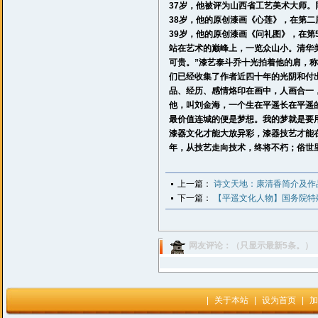
37岁，他被评为山西省工艺美术大师
38岁，他的原创漆画《心莲》，在第
39岁，他的原创漆画《问礼图》，在第
站在艺术的巅峰上，一览众山小。清华
可贵。”漆艺泰斗乔十光拍着他的肩，称
们已经收集了作者近四十年的光阴和付
品、经历、感情烙印在画中，人画合一
他，叫刘金海，一个生在
平遥
长在
平遥
最价值连城的便是梦想。我的梦就是要
漆器文化才能大放异彩，漆器技艺才能
年，从技艺走向技术，终将不朽；俗世
上一篇：
诗文天地：康清香简介及作
下一篇：
【平遥文化人物】国务院特
网友评论：（只显示最新5条。）
|
关于本站
|
设为首页
|
加