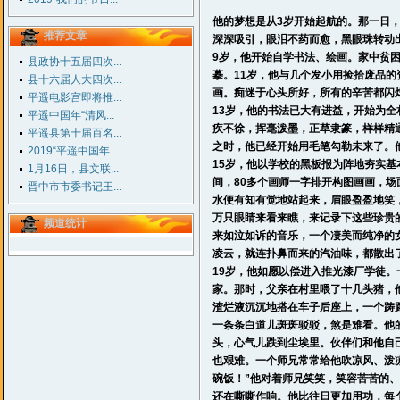
他的梦想是从3岁开始起航的。那一日
推荐文章
深深吸引，眼泪不药而愈，黑眼珠转动
9岁，他开始自学书法、绘画。家中贫
县政协十五届四次...
摹。11岁，他与几个发小用捡拾废品
县十六届人大四次...
画。痴迷于心头所好，所有的辛苦都闪
平遥电影宫即将推...
13岁，他的书法已大有进益，开始为全
平遥中国年“清风...
疾不徐，挥毫泼墨，正草隶篆，样样精
平遥县第十届百名...
之时，他已经开始用毛笔勾勒未来了。
2019“平遥中国年...
15岁，他以学校的黑板报为阵地夯实基
1月16日，县文联...
间，80多个画师一字排开构图画画，
晋中市市委书记王...
水便有知有觉地站起来，眉眼盈盈地笑
万只眼睛来看来瞧，来记录下这些珍贵
频道统计
来如泣如诉的音乐，一个凄美而纯净的
凌云，就连扑鼻而来的汽油味，都散出
19岁，他如愿以偿进入推光漆厂学徒
家。那时，父亲在村里喂了十几头猪，
渣烂液沉沉地搭在车子后座上，一个踌
一条条白道儿斑斑驳驳，煞是难看。他
头，心气儿跌到尘埃里。伙伴们和他自
也艰难。一个师兄常常给他吹凉风、泼
碗饭！”他对着师兄笑笑，笑容苦苦的
还在嘶嘶作响。他比往日更加用功，每