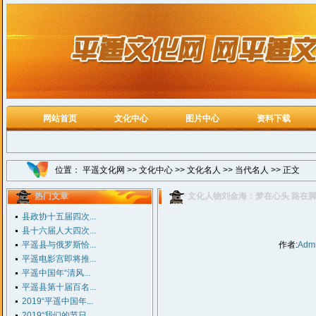
网站首页
文化中心
图片中心
资料下载
位置：
平遥文化网
>>
文化中心
>>
文化名人
>>
当代名人
>> 正文
热门文章
文化人物刘金海：梦在心头 路在
县政协十五届四次...
县十六届人大四次...
平遥县与俄罗斯恰...
作者:
Adm
平遥电影宫即将推...
平遥中国年“清风...
平遥县第十届百名...
2019“平遥中国年...
2019“我们的节日...