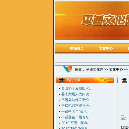
网站首页
文化中心
位置：
平遥文化网
>>
文化中心
>>
热门文章
县政协十五届四次...
县十六届人大四次...
平遥县与俄罗斯恰...
平遥电影宫即将推...
平遥中国年“清风...
平遥县第十届百名...
2019“平遥中国年...
段滋
2019“我们的节日...