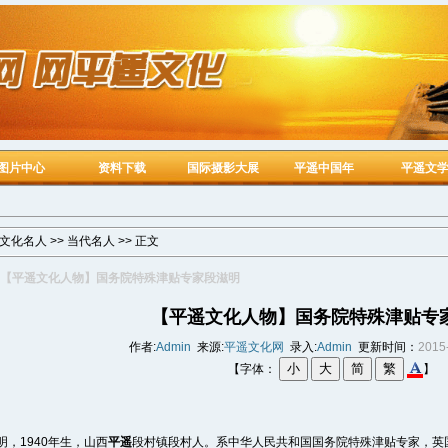
图片中心
资料下载
国际摄影大展
平遥中国年
平遥文
文化名人
>>
当代名人
>> 正文
【平遥文化人物】国务院特殊津贴专家段滋明
【平遥文化人物】国务院特殊津贴专
作者:
Admin
来源:
平遥文化网
录入:
Admin
更新时间：
2015
【字体：
】
明，1940年生，山西
平遥
段村镇段村人。系中华人民共和国国务院特殊津贴专家，英