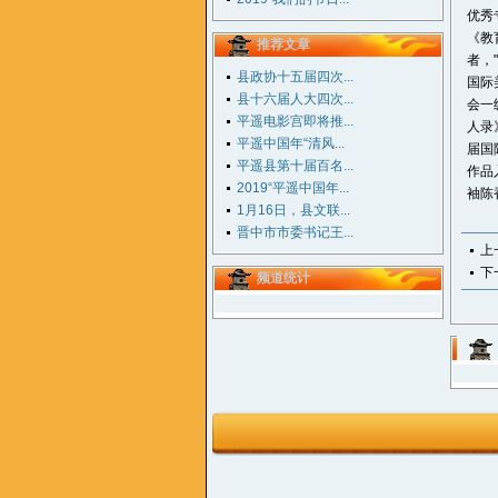
优秀
《教
推荐文章
者，
县政协十五届四次...
国际
县十六届人大四次...
会一
平遥电影宫即将推...
人录
平遥中国年“清风...
届国
平遥县第十届百名...
作品
2019“平遥中国年...
袖陈
1月16日，县文联...
晋中市市委书记王...
上
下
频道统计