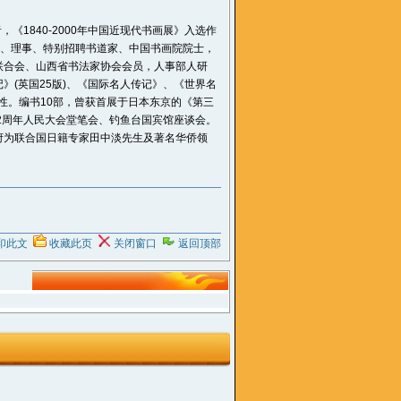
《1840-2000年中国近现代书画展》入选作
授、理事、特别招聘书道家、中国书画院院士，
联合会、山西省书法家协会会员，人事部人研
》(英国25版)、《国际名人传记》、《世界名
创性。编书10部，曾获首展于日本东京的《第三
2周年人民大会堂笔会、钓鱼台国宾馆座谈会。
府为联合国日籍专家田中淡先生及著名华侨领
印此文
收藏此页
关闭窗口
返回顶部