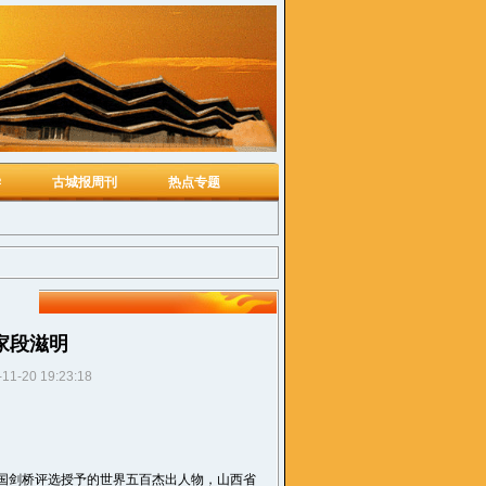
学
古城报周刊
热点专题
家段滋明
-11-20 19:23:18
国剑桥评选授予的世界五百杰出人物，山西省