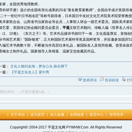
专家，全国优秀地理教师。
育科研手册》选介的全国有突出成果的20名"著名教育家教师"，全国自学成才奖获得者，
"二十一世纪中日书画名匠"等称号获得者，日本国日中友好文化艺术院美术院荣誉教
美术家联合会、山西省书法家协会等会员，人事部人研会一级艺术委员。国际美术家
级艺委，美国传记协会顾问委员会委员，
平遥
文联艺术顾问。传略入编《世界名人传记
》(1、10卷)、《东方之子》等。艺术作品揉诗书画印于一体，文化底蕴厚实，富独
际书画艺术展》"国际银奖"，正大杯国际艺术展特等奖及国粹奖等，并应邀参加国庆5
入编艺术书典数十部，不断被当作高层往来礼品，被国际友人及馆所收藏。曾受命政
香梅女士制作礼品。国家领导人朱镕基、温家宝也收藏其作品。
一篇：
文化人物刘金海：梦在心头 路在脚下
一篇：
【平遥文化名人】梁中秀
发表评论
告诉好友
打
网友评论：（只显示最新5条。）
|
关于本站
|
设为首页
|
加入收藏
|
友情链接
|
留言中心
|
管理登录
Copyright© 2004-2017 平遥文化网 PYWHW.Com .All Rights Reserved