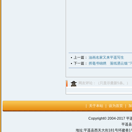
上一篇：
油画名家又来平遥写生
下一篇：
挥毫书锦绣 落纸洒云烟 “
网友评论：（只显示最新5条。）
|
关于本站
|
设为首页
|
加
Copyright© 2004-2017 平
平遥县
地址:平遥县西关大街181号环建巷1号 电话: