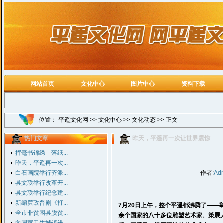
网站首页
文化中心
图片中心
资料下载
位置：
平遥文化网
>>
文化中心
>>
文化动态
>> 正文
热门文章
昨天，平遥再一次让世界震惊
挥毫书锦绣 落纸...
昨天，平遥再一次...
白石画院举行齐派...
作者:
Ad
县文联举行改革开...
县文联举行纪念建...
新编廉政晋剧《打...
7月20日上午，整个
平遥
都沸腾了——
全市非贫困县脱贫...
余个国家的八十多位雕塑艺术家、策展
向国家卫生城镇进...