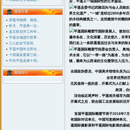
后，
平遥
又一场国际性的艺术盛会。
平遥县委书记武晓花向与会人员致欢
推荐文章
界文化遗产，“一城”是经过2800多年
的木结构建筑之一。这些建筑中的雕刻
挥毫书锦绣 落纸...
的篇章。
昨天，平遥再一次...
平遥国际雕塑节国际策展人、曾担任
县文联召开工作年...
遍布各处，文化深邃，历史悠久，非常
平遥古城进行世界...
我们走上一条联通遥远过去与未来的轨
三八妇女节采风
平遥中国年元宵社...
平遥国际雕塑节组委会负责人、奥地
十四届县委第三轮...
术水准，它以“一带一路”为基准，为当
中共平遥县第十四...
镇，最终为山西省的文化繁荣注入活力
全国政协委员、中国美术馆馆长吴为山
频道统计
全世界优秀的
尤其值得一提的是，开幕式为人们献上
表演，仿
活动临近尾声时，
平遥
相关领导为国
开幕式之后，联合国工业发展组织召开
首届
平遥
国际雕塑节将于2018年7月
有国际对话单元、中国写意精神单元、
遥
国际摄影展和
平遥
国际电影展的基础