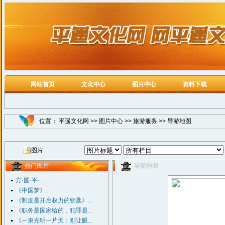
网站首页
文化中心
图片中心
资料下载
位置：
平遥文化网
>>
图片中心
>>
旅游服务
>>
导游地图
图片
热门图片
导游地图
方·圆·平·...
《中国梦》..
《制度是开启权力的钥匙》...
《职务是国家给的，犯罪是...
《一束光明一片天：别让眼...