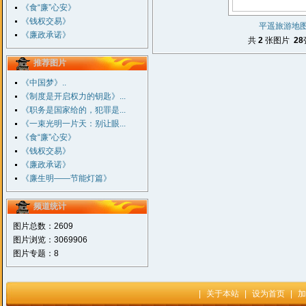
《食“廉”心安》
《钱权交易》
平遥旅游地
《廉政承诺》
共
2
张图片
28
推荐图片
《中国梦》..
《制度是开启权力的钥匙》...
《职务是国家给的，犯罪是...
《一束光明一片天：别让眼...
《食“廉”心安》
《钱权交易》
《廉政承诺》
《廉生明——节能灯篇》
频道统计
图片总数：2609
图片浏览：3069906
图片专题：8
|
关于本站
|
设为首页
|
加