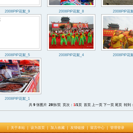
2008PIP花絮_9
2008PIP花絮_8
2008PIP花
2008PIP花絮_5
2008PIP花絮_4
2008PIP花
2008PIP花絮_1
共
9
张图片
28
张/页 页次：
1
/1
页 首页 上一页 下一页 尾页 转到
|
关于本站
|
设为首页
|
加入收藏
|
友情链接
|
留言中心
|
管理登录