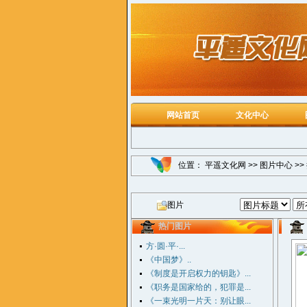
网站首页
文化中心
位置：
平遥文化网
>>
图片中心
>>
图片
热门图片
方·圆·平·...
《中国梦》..
《制度是开启权力的钥匙》...
《职务是国家给的，犯罪是...
《一束光明一片天：别让眼...