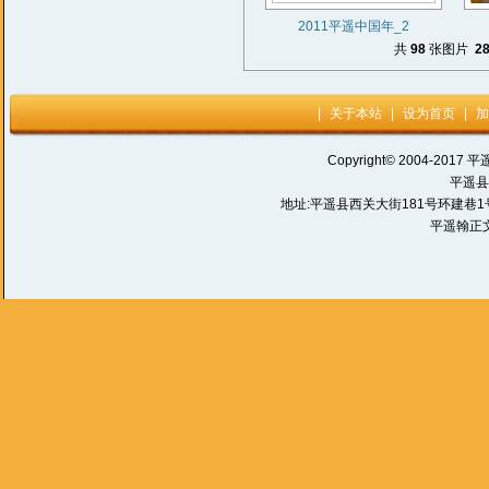
2011平遥中国年_2
共
98
张图片
2
|
关于本站
|
设为首页
|
加
Copyright© 2004-2017 平
平遥县
地址:平遥县西关大街181号环建巷1号 电话:
平遥翰正