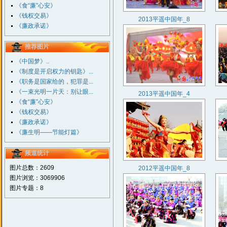
《食“廉”心安》
《钱权交易》
2013平遥中国年_8
《廉政承诺》
推荐图片
《中国梦》..
《制度是开启权力的钥匙》...
《职务是国家给的，犯罪是...
《一束光明一片天：别让眼...
2013平遥中国年_4
《食“廉”心安》
《钱权交易》
《廉政承诺》
《廉生明——节能灯篇》
频道统计
图片总数：2609
2012平遥中国年_8
图片浏览：3069906
图片专题：8