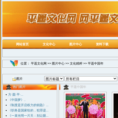
网站首页
文化中心
图片中心
资料下载
位置：
平遥文化网
>>
图片中心
>>
文化精粹
>>
平遥中国年
图片
热门图片
平遥中国年
方·圆·平·...
《中国梦》..
《制度是开启权力的钥匙》...
《职务是国家给的，犯罪是...
《一束光明一片天：别让眼...