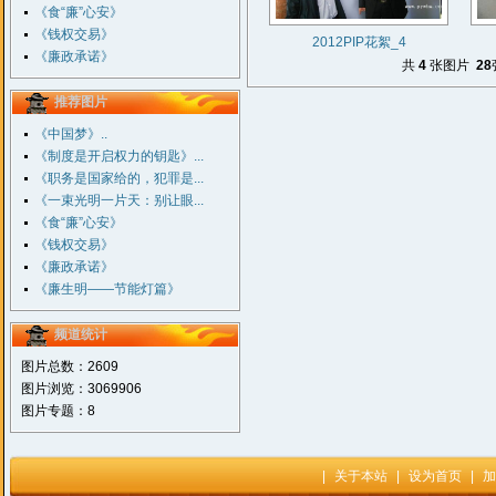
《食“廉”心安》
《钱权交易》
2012PIP花絮_4
《廉政承诺》
共
4
张图片
28
推荐图片
《中国梦》..
《制度是开启权力的钥匙》...
《职务是国家给的，犯罪是...
《一束光明一片天：别让眼...
《食“廉”心安》
《钱权交易》
《廉政承诺》
《廉生明——节能灯篇》
频道统计
图片总数：2609
图片浏览：3069906
图片专题：8
|
关于本站
|
设为首页
|
加