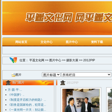
网站首页
文化中心
图片中心
资料下载
位置：
平遥文化网
>>
图片中心
>>
摄影大展
>>
2012PIP
图片
热门图片
2012PIP
方·圆·平·...
《中国梦》..
《制度是开启权力的钥匙》...
《职务是国家给的，犯罪是...
《一束光明一片天：别让眼...