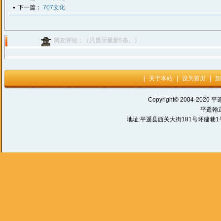
下一篇：
707文化
网友评论：（只显示最新5条。）
|
关于本站
|
设为首页
|
加
Copyright© 2004-2020 平
平遥翰
地址:平遥县西关大街181号环建巷1号 电话: