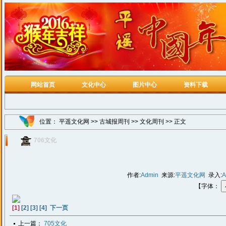
网站首页
文化中心
图片中心
资料下载
位置：
平遥文化网
>>
古城报周刊
>>
文化周刊
>> 正文
706文化
作者:
Admin
来源:
平遥文化网
录入:
A
【字体：
[1]
[2]
[3]
[4]
下一页
上一篇：
705文化