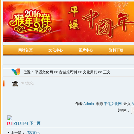
网站首页
文化中心
图片中心
资料下载
位置：
平遥文化网
>>
古城报周刊
>>
文化周刊
>> 正文
707文化
作者:
Admin
来源:
平遥文化网
录入:
A
【字体：
[1]
[2]
[3]
[4]
下一页
上一篇：
706文化