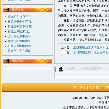
基层纪检监察和检察工作。省人民检察
在中国(
平遥
)监察文化博物馆调研
推荐文章
导，深入贯彻落实党的十九届五中全会
的纪律、国家的法律、传统的文化、道
武晓花主持召开县...
在县人民检察院，苏德良认真听取了
石勇就安全生产和...
强调，做好基层检察工作，要认真学习
我县召开2020年度...
彻落实到全面依法治国全过程。广大基
祁县观摩团来我县...
治要强、格局要大、情怀要深、品行要
汾河百公里中游示...
县委常委、政法委书记刘向东，县委
武晓花在孟山检查...
石勇与昆山山西商...
上一篇：
栗战书在山西调研激励我县
苏德良在我县调研...
下一篇：
学习贯彻党的十九届五中全
频道统计
网友评论：（只显示最新5条。）
|
关于本站
|
设为首页
|
加
Copyright© 2004-2020 平
平遥翰
地址:平遥县西关大街181号环建巷1号 电话: