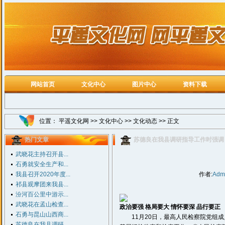
网站首页
文化中心
图片中心
资料下载
位置：
平遥文化网
>>
文化中心
>>
文化动态
>> 正文
热门文章
苏德良在我县调研指导工作时强调
武晓花主持召开县...
石勇就安全生产和...
我县召开2020年度...
作者:
Adm
祁县观摩团来我县...
汾河百公里中游示...
武晓花在孟山检查...
政治要强
格局要大
情怀要深
品行要正
石勇与昆山山西商...
11月20日，最高人民检察院党组成
苏德良在我县调研...