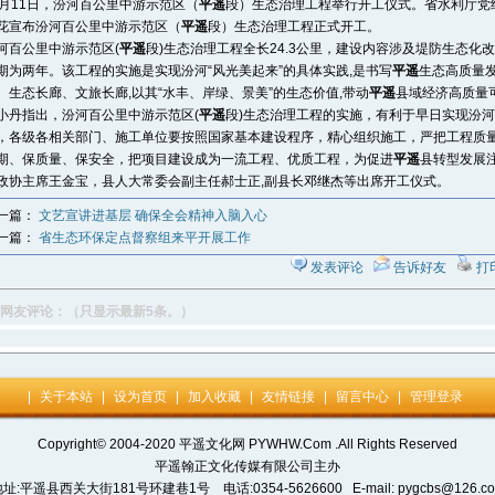
月11日，汾河百公里中游示范区（
平遥
段）生态治理工程举行开工仪式。省水利厅党
花宣布汾河百公里中游示范区（
平遥
段）生态治理工程正式开工。
百公里中游示范区(
平遥
段)生态治理工程全长24.3公里，建设内容涉及堤防生态
期为两年。该工程的实施是实现汾河“风光美起来”的具体实践,是书写
平遥
生态高质量发
、生态长廊、文旅长廊,以其“水丰、岸绿、景美”的生态价值,带动
平遥
县域经济高质量
丹指出，汾河百公里中游示范区(
平遥
段)生态治理工程的实施，有利于早日实现汾河
，各级各相关部门、施工单位要按照国家基本建设程序，精心组织施工，严把工程质
期、保质量、保安全，把项目建设成为一流工程、优质工程，为促进
平遥
县转型发展
协主席王金宝，县人大常委会副主任郝士正,副县长邓继杰等出席开工仪式。
一篇：
文艺宣讲进基层 确保全会精神入脑入心
一篇：
省生态环保定点督察组来平开展工作
发表评论
告诉好友
打
网友评论：（只显示最新5条。）
|
关于本站
|
设为首页
|
加入收藏
|
友情链接
|
留言中心
|
管理登录
Copyright© 2004-2020 平遥文化网 PYWHW.Com .All Rights Reserved
平遥翰正文化传媒有限公司主办
址:平遥县西关大街181号环建巷1号 电话:0354-5626600 E-mail: pygcbs@126.c