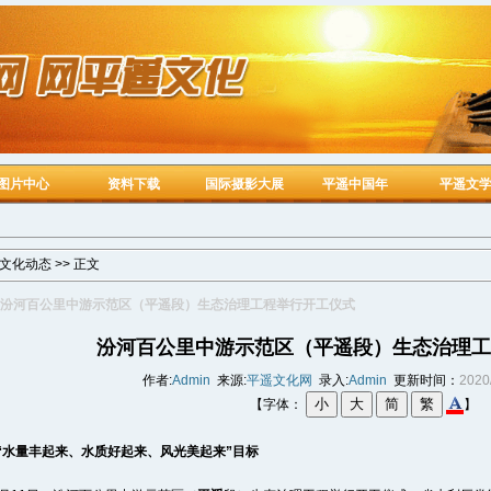
图片中心
资料下载
国际摄影大展
平遥中国年
平遥文
文化动态
>> 正文
汾河百公里中游示范区（平遥段）生态治理工程举行开工仪式
汾河百公里中游示范区（平遥段）生态治理工
作者:
Admin
来源:
平遥文化网
录入:
Admin
更新时间：
2020
【字体：
】
“水量丰起来、水质好起来、风光美起来”目标