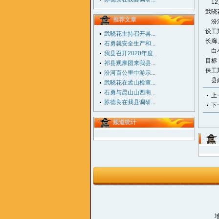
12
武晓
推荐文章
汾河
设工
武晓花主持召开县...
长廊
石勇就安全生产和...
白小
我县召开2020年度...
目标
祁县观摩团来我县...
保工
汾河百公里中游示...
县政
武晓花在孟山检查...
石勇与昆山山西商...
上
苏德良在我县调研...
下
频道统计
地