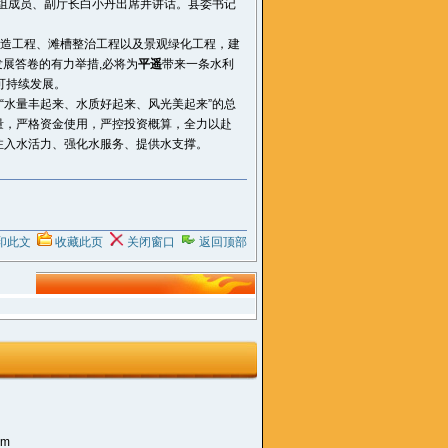
组成员、副厅长白小丹出席并讲话。县委书记
化改造工程、滩槽整治工程以及景观绿化工程，建
展答卷的有力举措,必将为
平遥
带来一条水利
可持续发展。
“水量丰起来、水质好起来、风光美起来”的总
量，严格资金使用，严控投资概算，全力以赴
注入水活力、强化水服务、提供水支撑。
印此文
收藏此页
关闭窗口
返回顶部
om