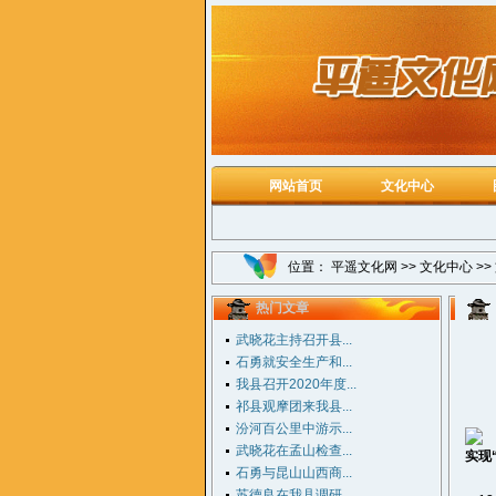
网站首页
文化中心
位置：
平遥文化网
>>
文化中心
>>
热门文章
武晓花主持召开县...
石勇就安全生产和...
我县召开2020年度...
祁县观摩团来我县...
汾河百公里中游示...
武晓花在孟山检查...
实现
石勇与昆山山西商...
苏德良在我县调研...