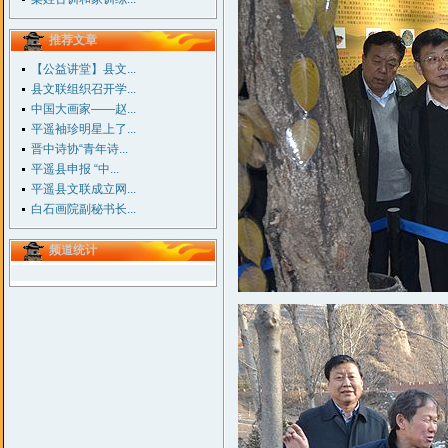
推荐文章
【公益讲堂】县文...
县文联组织召开学...
中国大画家——赵...
平遥袖珍明星上了...
晋中诗协“青年诗...
平遥县申报 “中...
平遥县文联成立网...
白石画院副秘书长...
频道统计