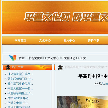
网站首页
文化中心
图片中心
资料下载
位置：
平遥文化网
>>
文化中心
>>
文化动态
>> 正文
热门文章
平遥县申报 “中国推光漆艺之都”
【公益讲堂】县文...
平遥县申报 “
县文联组织召开学...
郝广清写生作品展...
作者:
Adm
中国大画家——赵...
平遥袖珍明星上了...
晋中诗协“青年诗...
平遥县申报 “中...
梁姓古训和家训综...