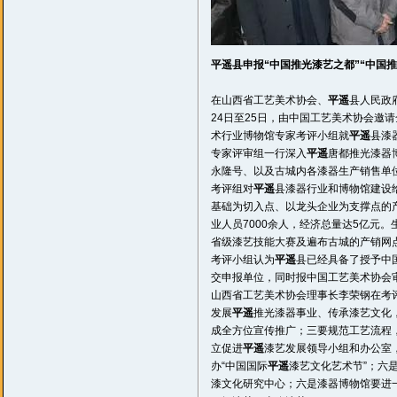
平遥
县申报“中国推光漆艺之都”“中国
在山西省工艺美术协会、
平遥
县人民政
24日至25日，由中国工艺美术协会邀
术行业博物馆专家考评小组就
平遥
县漆
专家评审组一行深入
平遥
唐都推光漆器
永隆号、以及古城内各漆器生产销售单
考评组对
平遥
县漆器行业和博物馆建设
基础为切入点、以龙头企业为支撑点的产
业人员7000余人，经济总量达5亿元
省级漆艺技能大赛及遍布古城的产销网
考评小组认为
平遥
县已经具备了授予中
交申报单位，同时报中国工艺美术协会
山西省工艺美术协会理事长李荣钢在考
发展
平遥
推光漆器事业、传承漆艺文化
成全方位宣传推广；三要规范工艺流程
立促进
平遥
漆艺发展领导小组和办公室
办“中国国际
平遥
漆艺文化艺术节”；六
漆文化研究中心；六是漆器博物馆要进