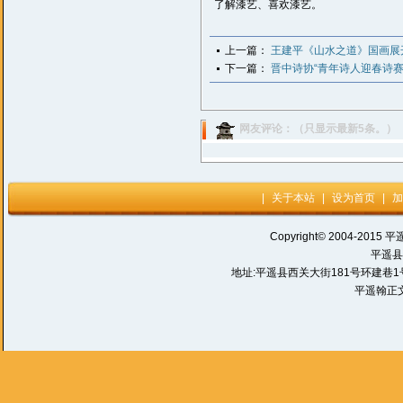
了解漆艺、喜欢漆艺。
上一篇：
王建平《山水之道》国画展
下一篇：
晋中诗协“青年诗人迎春诗
网友评论：（只显示最新5条。）
|
关于本站
|
设为首页
|
加
Copyright© 2004-2015 平
平遥县
地址:平遥县西关大街181号环建巷1号 电话:
平遥翰正