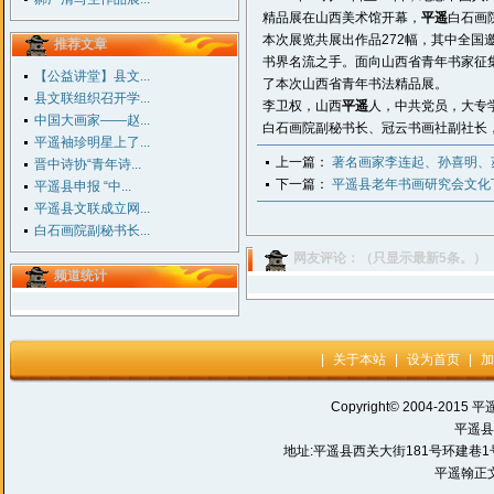
精品展在山西美术馆开幕，
平遥
白石画
本次展览共展出作品272幅，其中全国
推荐文章
书界名流之手。面向山西省青年书家征集
【公益讲堂】县文...
了本次山西省青年书法精品展。
县文联组织召开学...
李卫权，山西
平遥
人，中共党员，大专
中国大画家——赵...
白石画院副秘书长、冠云书画社副社长
平遥袖珍明星上了...
上一篇：
著名画家李连起、孙喜明、
晋中诗协“青年诗...
下一篇：
平遥县老年书画研究会文化
平遥县申报 “中...
平遥县文联成立网...
白石画院副秘书长...
网友评论：（只显示最新5条。）
频道统计
|
关于本站
|
设为首页
|
加
Copyright© 2004-2015 平
平遥县
地址:平遥县西关大街181号环建巷1号 电话:
平遥翰正