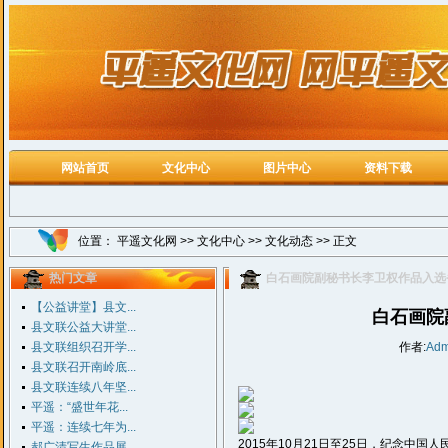
网站首页
文化中心
图片中心
资料下载
位置：
平遥文化网
>>
文化中心
>>
文化动态
>> 正文
热门文章
白石画院副秘书长李卫权作品入选
【公益讲堂】县文...
白石画院
县文联公益大讲堂...
县文联组织召开学...
作者:
Adm
县文联召开南岭底...
县文联连续八年坚...
平遥：“盛世年花...
平遥：连续七年为...
2015年10月21日至25日，纪念中
郝广清写生作品展...