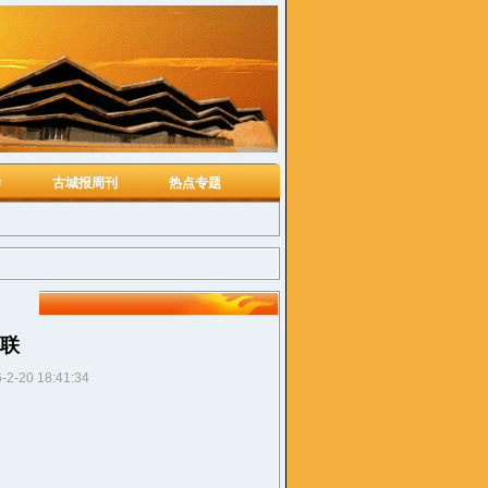
学
古城报周刊
热点专题
联
-2-20 18:41:34