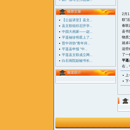
推荐文章
2月1
联”
【公益讲堂】县文...
春联
县文联组织召开学...
县书
中国大画家——赵...
物质
平遥袖珍明星上了...
就卓
晋中诗协“青年诗...
这些
平遥县申报 “中...
了一
平遥县文联成立网...
平遥
白石画院副秘书长...
右，
频道统计
上
下