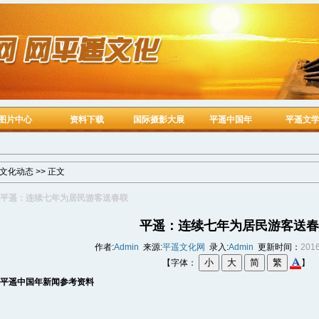
图片中心
资料下载
国际摄影大展
平遥中国年
平遥文
文化动态
>> 正文
平遥：连续七年为居民游客送春联
平遥：连续七年为居民游客送春
作者:
Admin
来源:
平遥文化网
录入:
Admin
更新时间：
2016
【字体：
】
平遥
中国年新闻参考资料