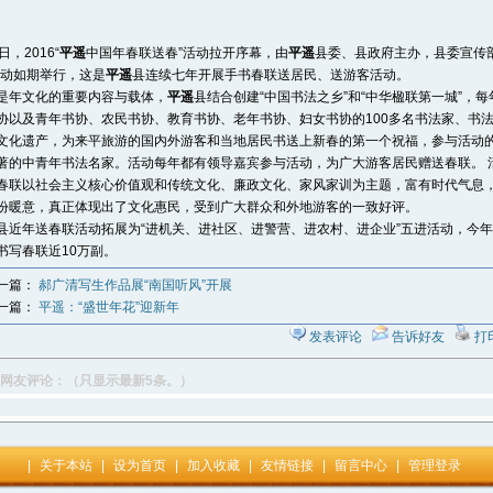
日，2016“
平遥
中国年春联送春”活动拉开序幕，由
平遥
县委、县政府主办，县委宣传
活动如期举行，这是
平遥
县连续七年开展手书春联送居民、送
游客活动。
是年文化的重要内容与载体，
平遥
县结合创建“中国书法之乡”和“中华楹联第一城”，
协以及青年书协、农民书协、教育书协、老年书协、妇女书协的100多名书法家、书
文化遗产，为来平旅游的国内外游客和当地居民书送上新春的第一个祝福，参与活动
著的中青年书法名家。活动每年都有领导嘉宾参与活动，为广大游客居民赠送春联。 
春联以社会主义核心价值观和传统文化、廉政文化、家风家训为主题，富有时代气息
份暖意，真正体现出了文化惠民，受到广大群众和外地游客的一致好评。
县近年送春联活动拓展为“进机关、进社区、进警营、进农村、进企业”五进活动，今年“
书写春联近10万副。
一篇：
郝广清写生作品展“南国听风”开展
一篇：
平遥：“盛世年花”迎新年
发表评论
告诉好友
打
网友评论：（只显示最新5条。）
|
关于本站
|
设为首页
|
加入收藏
|
友情链接
|
留言中心
|
管理登录