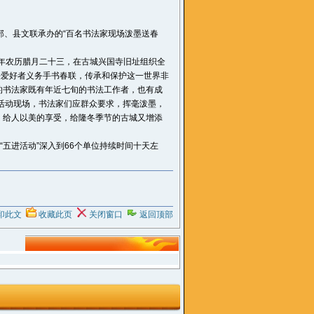
部、县文联承办的“百名书法家现场泼墨送春
每年农历腊月二十三，在古城兴国寺旧址组织全
法爱好者义务手书春联，传承和保护这一世界非
的书法家既有年近七旬的书法工作者，也有成
活动现场，书法家们应群众要求，挥毫泼墨，
，给人以美的享受，给隆冬季节的古城又增添
五进活动”深入到66个单位持续时间十天左
印此文
收藏此页
关闭窗口
返回顶部