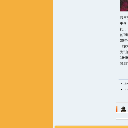
程玉
中落
妃，
的“
30
《女
为“
194
晋剧
上
下