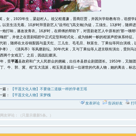
英，女，1920年生，梁赵村人。祖父程遵濂，晋商巨贾，并因兴学助教有功，诰授
，以至生活无着。10岁时拜晋剧艺人“说书红”(高文翰)为徒，工须生。13岁时，随师
一炮打响，遂改攻青衣。16岁时，在师傅的帮助下，对晋剧老艺人中原有的“那一咦呀嗨
嗨嗨腔”，并使之在晋剧唱腔中正式定型和程式化，成为独树一帜的程派声腔体系特征。
年代初，随师在太谷锦梨园与盖天红、三儿生、毛毛旦、秋富生、丁果仙等同台演戏，
中孝》、《清风亭》等风靡剧坛。30年代末，又与丁果仙等人进京联衔演出，受到马
山西两个女戏王”。之后，因战乱辍演。
9年，受
平遥
县政府和广大人民群众的拥戴，出任本县群众剧团团长。1953年，又随
"丁、牛、郭、冀、程"五大流派，程玉英是最后一位谢世的代表人物，她的离去，标
一篇：
【平遥文化人物】不要做二道贩一样的学者王瑶
一篇：
【平遥文化人物】宋梦槐
发表评论
告诉好友
打
网友评论：（只显示最新5条。）