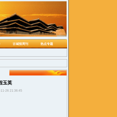
学
古城报周刊
热点专题
程玉英
-11-26 21:36:45