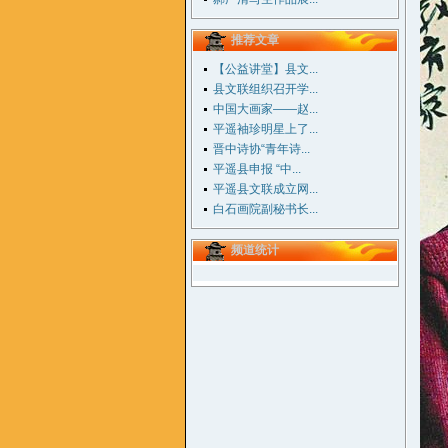
推荐文章
【公益讲堂】县文...
县文联组织召开学...
中国大画家——赵...
平遥袖珍明星上了...
晋中诗协“青年诗...
平遥县申报 “中...
平遥县文联成立网...
白石画院副秘书长...
频道统计