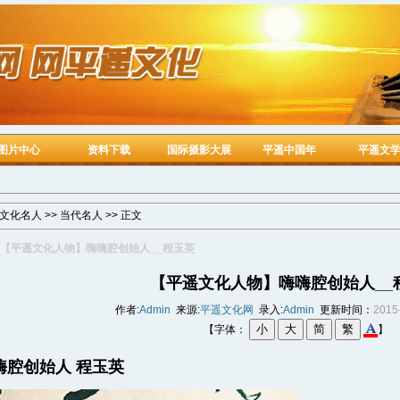
图片中心
资料下载
国际摄影大展
平遥中国年
平遥文
文化名人
>>
当代名人
>> 正文
【平遥文化人物】嗨嗨腔创始人__程玉英
【平遥文化人物】嗨嗨腔创始人__
作者:
Admin
来源:
平遥文化网
录入:
Admin
更新时间：
2015
【字体：
】
嗨腔创始人 程玉英