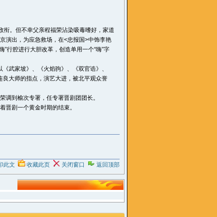
学政衔。但不幸父亲程福荣沾染吸毒嗜好，家道
进京演出，为应急救场，在<忠报国>中饰李艳
”行腔进行大胆改革，创造单用一个“嗨”字
以《武家坡》、《火焰驹》、《双官诰》、
连良大师的指点，演艺大进，被北平观众誉
团荣调到榆次专署，任专署晋剧团团长。
志着晋剧一个黄金时期的结束。
印此文
收藏此页
关闭窗口
返回顶部