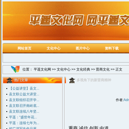
网站首页
文化中心
图片中心
资料下载
位置：
平遥文化网
>>
文化中心
>>
文化经典
>>
晋商文化
>> 正文
热门文章
多视角下的新晋商精神
【公益讲堂】县文...
县文联公益大讲堂...
县文联组织召开学...
作者:
Ad
县文联召开南岭底...
县文联连续八年坚...
平遥：“盛世年花...
平遥：连续七年为...
重商 诚信 创新 中道
郝广清写生作品展...