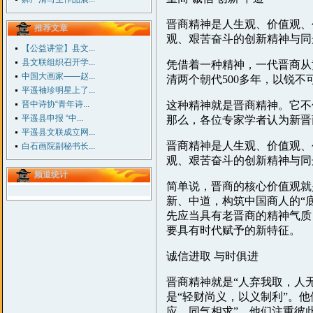
晋商精神是人生观、价值观、
推荐文章
观、艰苦奋斗的创新精神与同
【公益讲堂】县文...
县文联组织召开学...
凭借着一种精神，一代晋商从
中国大画家——赵...
清两个朝代500多年，以锐
平遥袖珍明星上了...
晋中诗协“青年诗...
这种精神就是晋商精神。它不
平遥县申报 “中...
那么，各位专家学者认为新晋
平遥县文联成立网...
晋商精神是人生观、价值观、
白石画院副秘书长...
观、艰苦奋斗的创新精神与同
频道统计
简单说，晋商的核心价值观就
新、中道，构筑中国商人的“
先应当具有老晋商的精神气质
要具有时代赋予的新特征。
诚信进取 与时俱进
晋商精神就是“人弃我取，人
是“轻财尚义，以义制利”。
应，同气相求”。他们注重彼