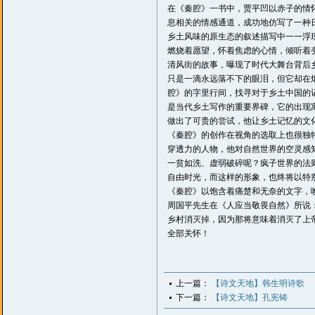
在《秦腔》一书中，贾平凹以赤子的情
息相关的情感通道，成功地仿写了一种
乡土风味的原生态的叙述描写中一一浮
燃烧着愿望，怀着焦虑的心情，倾听着
清风街的故事，曝现了时代大舞台背后
只是一滴永远落不下的眼泪，但它却在
腔》的字里行间，找寻对于乡土中国的
是当代乡土写作的重要界碑，它的出现
做出了可贵的尝试，他让乡土记忆的文
《秦腔》的创作在视角的选取上也很独
穿透力的人物，他对自然世界的空灵感
一贫如洗、虚弱破碎呢？疯子世界的法
自由时光，而这样的形象，也终将以特
《秦腔》以饱含着痛楚和无奈的文字，
周国平先生在《人应当敬畏自然》所说
乡村消灭掉，因为那将意味着消灭了上
全部关怀！
上一篇：
【诗文天地】韩生明诗歌
下一篇：
【诗文天地】孔宪铸