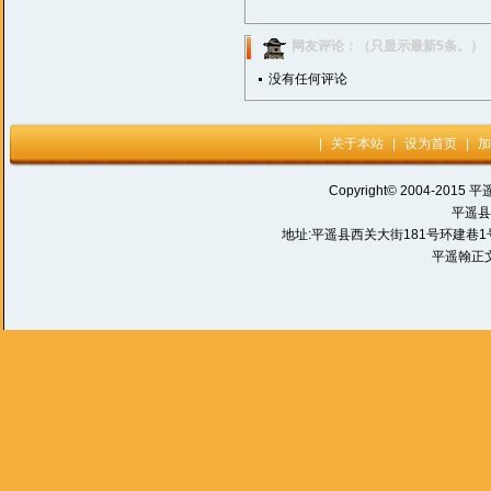
网友评论：（只显示最新5条。）
没有任何评论
|
关于本站
|
设为首页
|
加
Copyright© 2004-2015 平
平遥县
地址:平遥县西关大街181号环建巷1号 电话:
平遥翰正