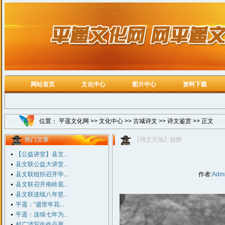
网站首页
文化中心
图片中心
资料下载
位置：
平遥文化网
>>
文化中心
>>
古城诗文
>>
诗文鉴赏
>> 正文
热门文章
【诗文天地】赵静
【公益讲堂】县文...
县文联公益大讲堂...
县文联组织召开学...
作者:
Adm
县文联召开南岭底...
县文联连续八年坚...
平遥：“盛世年花...
平遥：连续七年为...
郝广清写生作品展...