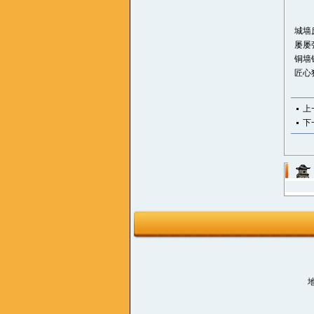
（
城墙
屡屡
铜墙
匠心
上
下
地