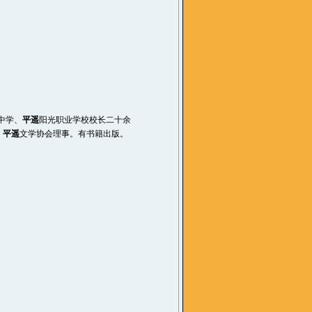
中学、
平遥
阳光职业学校校长二十余
。
平遥
文学协会理事。有书籍出版。