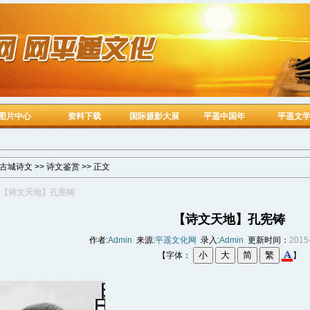
图片中心
资料下载
国际摄影大展
平遥中国年
平遥文
古城诗文
>>
诗文鉴赏
>> 正文
【诗文天地】孔宪铸
【诗文天地】孔宪铸
作者:
Admin
来源:
平遥文化网
录入:
Admin
更新时间：
2015
【字体：
】