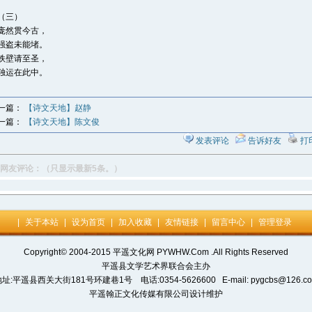
三）
庞然贯今古，
强盗未能堵。
铁壁请至圣，
独运在此中。
一篇：
【诗文天地】赵静
一篇：
【诗文天地】陈文俊
发表评论
告诉好友
打
网友评论：（只显示最新5条。）
|
关于本站
|
设为首页
|
加入收藏
|
友情链接
|
留言中心
|
管理登录
Copyright© 2004-2015 平遥文化网 PYWHW.Com .All Rights Reserved
平遥县文学艺术界联合会主办
址:平遥县西关大街181号环建巷1号 电话:0354-5626600 E-mail: pygcbs@126.c
平遥翰正文化传媒有限公司设计维护