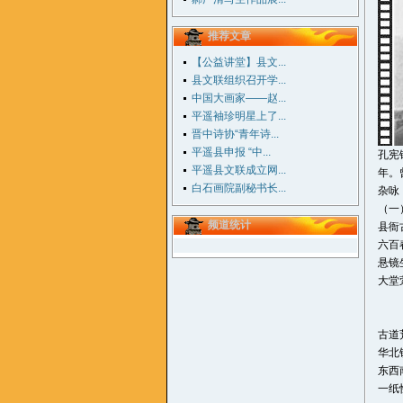
推荐文章
【公益讲堂】县文...
县文联组织召开学...
中国大画家——赵...
平遥袖珍明星上了...
晋中诗协“青年诗...
平遥县申报 “中...
孔宪
平遥县文联成立网...
年。
白石画院副秘书长...
杂咏
（一
频道统计
县衙
六百
悬镜
大堂
（
古道
华北
东西
一纸