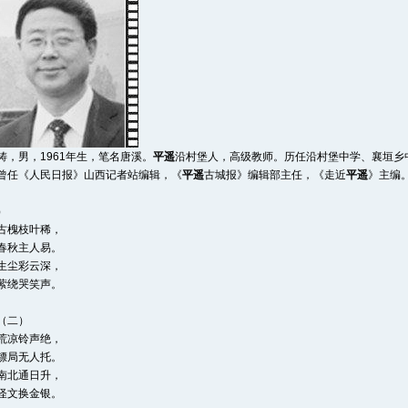
铸，男，1961年生，笔名唐溪。
平遥
沿村堡人，高级教师。历任沿村堡中学、襄垣乡
曾任《人民日报》山西记者站编辑，《
平遥
古城报》编辑部主任，《走近
平遥
》主编
）
古槐枝叶稀，
春秋主人易。
生尘彩云深，
萦绕哭笑声。
二）
荒凉铃声绝，
镖局无人托。
南北通日升，
怪文换金银。