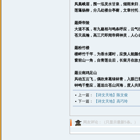
凤凰峨眉，围一泓灵水甘泉，烟雨来归
莲蓬杨柳，分几处楼台亭榭，文章付托
题舜帝陵
大道不孤，有九嶷相与鸣条呼应，云气
苍天虽瀚，高三尺即闻帝舜神灵，人心
题粉竹楼
楼畔竹千竿，为香水濯时，应羡人能颜
窗前山一角，自青莲去后，长留月在故
题云南鸡足山
风动五云飞，偶吹来葛绿林青，入眼已
钟鸣千壑应，遥送出苍山洱海，度人共
上一篇：
【诗文天地】陈文俊
下一篇：
【诗文天地】高巧玲
网友评论：（只显示最新5条。）