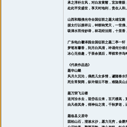
承之淳朴古风，对白发黄髫，宜加青眼
处此平安盛世，享天时地利，贵在人和
山西和顺佛光寺全国征联之题大雄宝殿
据太行以接祥云，钟鼓响梵天，一世佛
吸漳水而传妙谛，林花经法雨，十里香
广东电白馨泽园全国征联之题二亭一轩
梦笔有馨香，到月白风清，吟诵何分谁
冰心无俗趣，于茶余酒后，琴棋常伴鸟
《代表作品选》
题华山畿
风月久沉沦，偶然儿女多情，遽随春水
死生常契阔，纵许烟云不散，难隐吴山
题万荣飞云楼
送河汾水去，迎岱岳云来，百尺楼高，
由凡俗其身，得神仙之境，千秋梦老，
题临县义居寺
固柏山石，澄湫水沙，愿力无穷，金磬