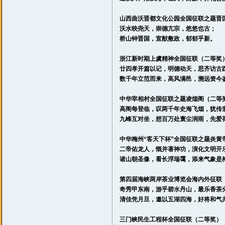
山西曲沃晋都文化公园全国征联之题晋
沃水映尧天，崇德亢宗，悠悠也古；
桥山钟晋国，宣猷敷政，郁郁乎新。
浙江新时期上虞精神全国征联
（二等奖
廿四孝开篇以记，明德动天，思齐访古
数千年立范而来，高风满邑，溯远资今
中华宰相村全国征联之题凌烟阁
（二等
高阁每登临，叹两千年史海飞烟，犹传
九峰互对坐，想百万处寰尘润雨，先
中华梅州“客天下杯”全国征联之题炎黄
二帝佑龙人，慨并著神功，演化文明开
诸山朝圣像，看长浮瑞霭，添来气象是
第四届海峡两岸茶业博览会海内外征联
奇秀甲东南，游乎碧水丹山，最乐香茶
清佳凭月旦，邀以五湖四海，好将和气
三门峡民生工程杯全国征联
（二等奖）