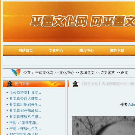
网站首页
文化中心
图片中心
资料下载
位置：
平遥文化网
>>
文化中心
>>
古城诗文
>>
诗文鉴赏
>> 正文
热门文章
【诗文天地】温本理楹联作品小辑
【公益讲堂】县文...
县文联公益大讲堂...
县文联组织召开学...
作者:
Adm
县文联召开南岭底...
县文联连续八年坚...
平遥：“盛世年花...
平遥：连续七年为...
郝广清写生作品展...