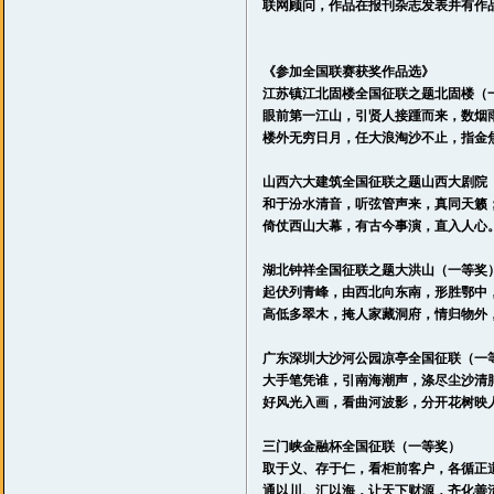
联网顾问，作品在报刊杂志发表并有作
《参加全国联赛获奖作品选》
江苏镇江北固楼全国征联之题北固楼
（
眼前第一江山，引贤人接踵而来，数烟
楼外无穷日月，任大浪淘沙不止，指金
山西六大建筑全国征联之题山西大剧院
和于汾水清音，听弦管声来，真同天籁
倚仗西山大幕，有古今事演，直入人心
湖北钟祥全国征联之题大洪山
（一等奖
起伏列青峰，由西北向东南，形胜鄂中
高低多翠木，掩人家藏洞府，情归物外
广东深圳大沙河公园凉亭全国征联
（一
大手笔凭谁，引南海潮声，涤尽尘沙清
好风光入画，看曲河波影，分开花树映
三门峡金融杯全国征联
（一等奖）
取于义、存于仁，看柜前客户，各循正
通以川、汇以海，让天下财源，齐化善