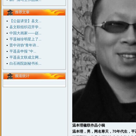
推荐文章
【公益讲堂】县文...
县文联组织召开学...
中国大画家——赵...
平遥袖珍明星上了...
晋中诗协“青年诗...
平遥县申报 “中...
平遥县文联成立网...
白石画院副秘书长...
频道统计
温本理楹联作品小辑
温本理，男，网名寒天，70年代生，
平