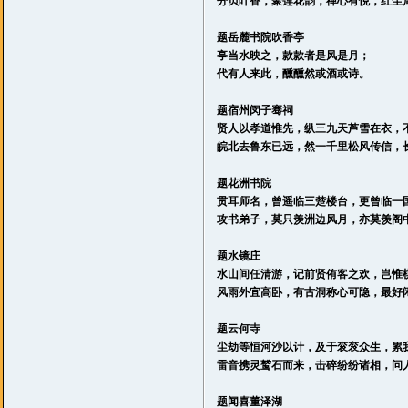
分贝叶香，聚莲花韵，禅心有悦，红尘
题岳麓书院吹香亭
亭当水映之，款款者是风是月；
代有人来此，醺醺然或酒或诗。
题宿州闵子骞祠
贤人以孝道惟先，纵三九天芦雪在衣，
皖北去鲁东已远，然一千里松风传信，
题花洲书院
贯耳师名，曾遥临三楚楼台，更曾临一
攻书弟子，莫只羡洲边风月，亦莫羡阁
题水镜庄
水山间任清游，记前贤侑客之欢，岂惟
风雨外宜高卧，有古洞称心可隐，最好
题云何寺
尘劫等恒河沙以计，及于衮衮众生，累
雷音携灵鹫石而来，击碎纷纷诸相，问
题闻喜董泽湖